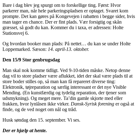
Bare i dag blev jeg spurgt om to forskellige ting. Først: Hvor
parkerer man, når hele parkeringspladsen er optaget. Svaret kom
prompte. Det kan gøres på Kongevejen i rabatten i begge sider, hvis
man tager en chance. Der er fint plads. Vær forsigtig og skån
græsset, så godt du kan. Kommer du i taxa, er adressen: Holte
Stationsvej 6.
Og hvordan booker man plads: På nettet… du kan se under Holte
Loppemarked. Sæson:
14. april-13. oktober.
Den 15/9 Stor genbrugsdag
Man skal nok komme tidligt. Ved 9-10-tiden måske. Netop denne
dag vil to store pladser være aflukket, idet der skal være plads til at
store boder stilles op, så man kan få repareret diverse ting:
Elektronik, tøjreparation og særlig interessant er det nye Visible
Mending. (En kunstfærdig og tydelig reparation, der tjener som
udsmykning). Og meget mere. Ta’din gamle skjorte med eller
frakken, hvor lynlåsen ikke virker.
Dansk-Syrisk forening
er også at
finde, og de ved noget om nål og tråd.
Husk søndag den 15. september. Vi ses.
Der er hjælp at hente.