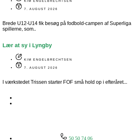
KIM ENGELBRECHTSEN
7. AUGUST 2026
Brede U12-U14 fik besøg på fodbold-campen af Superliga
spillerne, som..
Lær at sy i Lyngby
KIM ENGELBRECHTSEN
7. AUGUST 2026
I værkstedet Trissen starter FOF små hold op i efteråret...
50 50 74 06