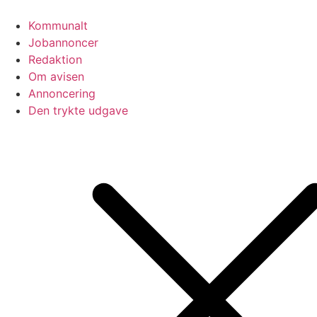
Videre
til
Kommunalt
indhold
Jobannoncer
Redaktion
Om avisen
Annoncering
Den trykte udgave