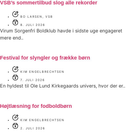
VSB’s sommertilbud slog alle rekorder
BO LARSEN, VSB
8. JULI 2026
Virum Sorgenfri Boldklub havde i sidste uge engageret
mere end..
Festival for slyngler og frække børn
KIM ENGELBRECHTSEN
7. JULI 2026
En hyldest til Ole Lund Kirkegaards univers, hvor der er..
Højtlæsning for fodboldbørn
KIM ENGELBRECHTSEN
2. JULI 2026