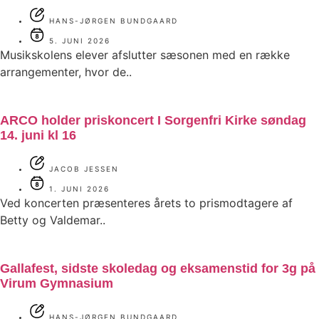
HANS-JØRGEN BUNDGAARD
5. JUNI 2026
Musikskolens elever afslutter sæsonen med en række
arrangementer, hvor de..
ARCO holder priskoncert I Sorgenfri Kirke søndag
14. juni kl 16
JACOB JESSEN
1. JUNI 2026
Ved koncerten præsenteres årets to prismodtagere af
Betty og Valdemar..
Gallafest, sidste skoledag og eksamenstid for 3g på
Virum Gymnasium
HANS-JØRGEN BUNDGAARD