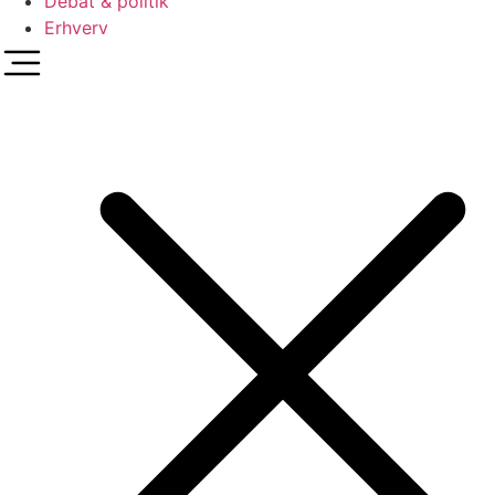
Debat & politik
Erhverv