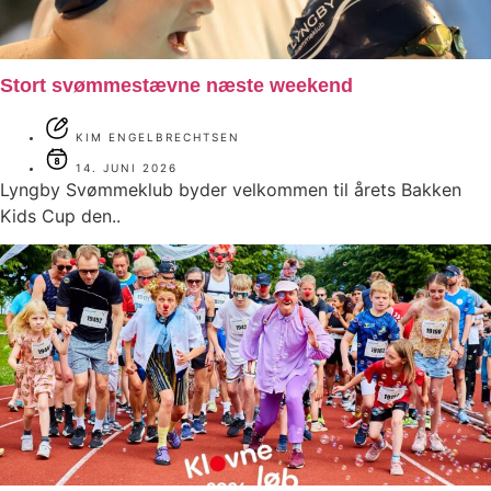
Stort svømmestævne næste weekend
KIM ENGELBRECHTSEN
14. JUNI 2026
Lyngby Svømmeklub byder velkommen til årets Bakken
Kids Cup den..