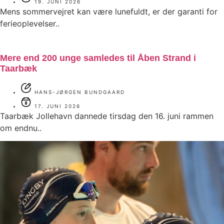
19. JUNI 2026
Mens sommervejret kan være lunefuldt, er der garanti for
ferieoplevelser..
Mere end 200 unge samledes til Åben Strand i
Taarbæk
HANS-JØRGEN BUNDGAARD
17. JUNI 2026
Taarbæk Jollehavn dannede tirsdag den 16. juni rammen
om endnu..