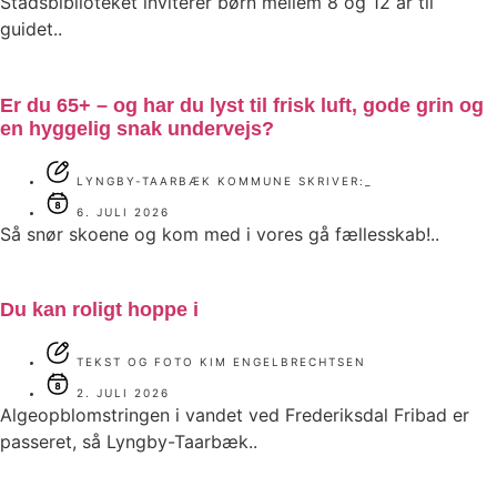
Stadsbiblioteket inviterer børn mellem 8 og 12 år til
guidet..
Er du 65+ – og har du lyst til frisk luft, gode grin og
en hyggelig snak undervejs?
LYNGBY-TAARBÆK KOMMUNE SKRIVER:_
6. JULI 2026
Så snør skoene og kom med i vores gå fællesskab!..
Du kan roligt hoppe i
TEKST OG FOTO KIM ENGELBRECHTSEN
2. JULI 2026
Algeopblomstringen i vandet ved Frederiksdal Fribad er
passeret, så Lyngby-Taarbæk..