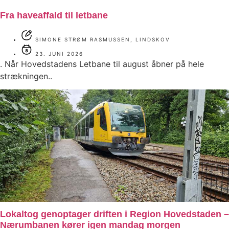
Fra haveaffald til letbane
SIMONE STRØM RASMUSSEN, LINDSKOV
23. JUNI 2026
. Når Hovedstadens Letbane til august åbner på hele
strækningen..
Lokaltog genoptager driften i Region Hovedstaden –
Nærumbanen kører igen mandag morgen