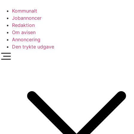
Videre
til
Kommunalt
indhold
Jobannoncer
Redaktion
Om avisen
Annoncering
Den trykte udgave