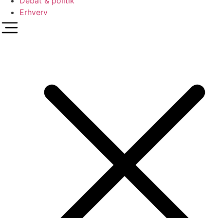
Debat & politik
Erhverv