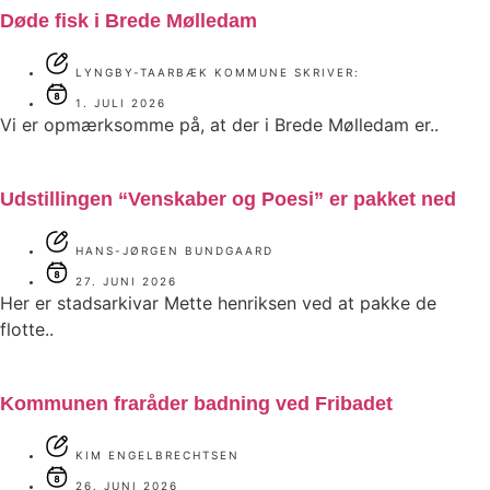
Døde fisk i Brede Mølledam
LYNGBY-TAARBÆK KOMMUNE SKRIVER:
1. JULI 2026
Vi er opmærksomme på, at der i Brede Mølledam er..
Udstillingen “Venskaber og Poesi” er pakket ned
HANS-JØRGEN BUNDGAARD
27. JUNI 2026
Her er stadsarkivar Mette henriksen ved at pakke de
flotte..
Kommunen fraråder badning ved Fribadet
KIM ENGELBRECHTSEN
26. JUNI 2026