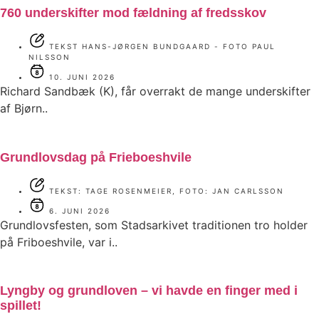
760 underskifter mod fældning af fredsskov
TEKST HANS-JØRGEN BUNDGAARD - FOTO PAUL
NILSSON
10. JUNI 2026
Richard Sandbæk (K), får overrakt de mange underskifter
af Bjørn..
Grundlovsdag på Frieboeshvile
TEKST: TAGE ROSENMEIER, FOTO: JAN CARLSSON
6. JUNI 2026
Grundlovsfesten, som Stadsarkivet traditionen tro holder
på Friboeshvile, var i..
Lyngby og grundloven – vi havde en finger med i
spillet!