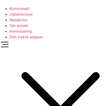
Videre
til
Kommunalt
indhold
Jobannoncer
Redaktion
Om avisen
Annoncering
Den trykte udgave