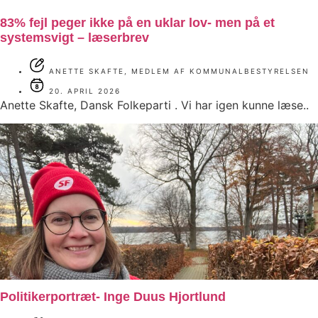
83% fejl peger ikke på en uklar lov- men på et
systemsvigt – læserbrev
ANETTE SKAFTE, MEDLEM AF KOMMUNALBESTYRELSEN
20. APRIL 2026
Anette Skafte, Dansk Folkeparti . Vi har igen kunne læse..
Politikerportræt- Inge Duus Hjortlund