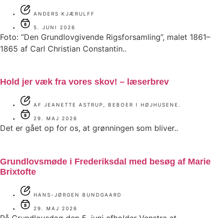
ANDERS KJÆRULFF
5. JUNI 2026
Foto: “Den Grundlovgivende Rigsforsamling”, malet 1861–
1865 af Carl Christian Constantin..
Hold jer væk fra vores skov! – læserbrev
AF JEANETTE ASTRUP, BEBOER I HØJHUSENE.
29. MAJ 2026
Det er gået op for os, at grønningen som bliver..
Grundlovsmøde i Frederiksdal med besøg af Marie
Brixtofte
HANS-JØRGEN BUNDGAARD
29. MAJ 2026
På Grundlovsdag den 5. juni afholder Venstre et