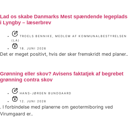
Lad os skabe Danmarks Mest spændende legeplads
i Lyngby – læserbrev
TROELS BENNIKE, MEDLEM AF KOMMUNALBESTYRELSEN
(LA)
18. JUNI 2026
Det er meget positivt, hvis der sker fremskridt med planer..
Grønning eller skov? Avisens faktatjek af begrebet
grønning contra skov
HANS-JØRGEN BUNDGAARD
12. JUNI 2026
. I forbindelse med planerne om geotermiboring ved
Virumgaard er..