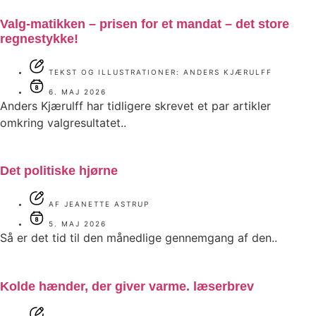
Valg-matikken – prisen for et mandat – det store
regnestykke!
TEKST OG ILLUSTRATIONER: ANDERS KJÆRULFF
6. MAJ 2026
Anders Kjærulff har tidligere skrevet et par artikler
omkring valgresultatet..
Det politiske hjørne
AF JEANETTE ASTRUP
5. MAJ 2026
Så er det tid til den månedlige gennemgang af den..
Kolde hænder, der giver varme. læserbrev