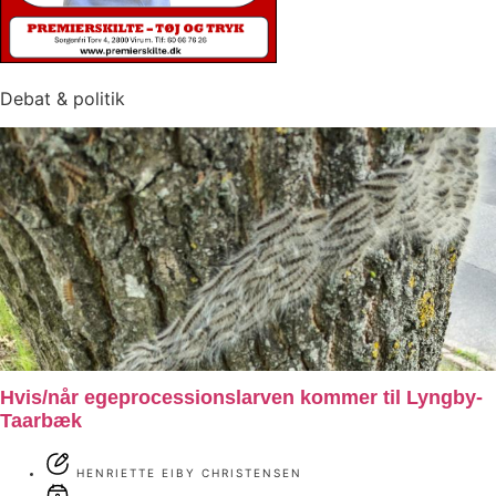
Debat & politik
Hvis/når egeprocessionslarven kommer til Lyngby-
Taarbæk
HENRIETTE EIBY CHRISTENSEN