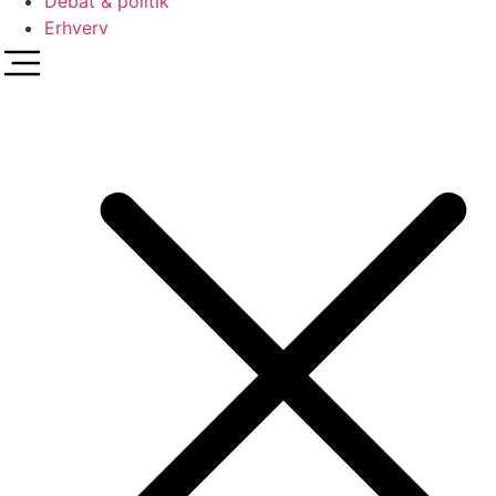
Debat & politik
Erhverv