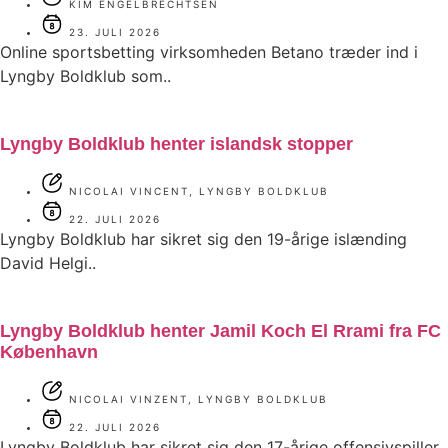
KIM ENGELBRECHTSEN
23. JULI 2026
Online sportsbetting virksomheden Betano træder ind i
Lyngby Boldklub som..
Lyngby Boldklub henter islandsk stopper
NICOLAI VINCENT, LYNGBY BOLDKLUB
22. JULI 2026
Lyngby Boldklub har sikret sig den 19-årige islænding
David Helgi..
Lyngby Boldklub henter Jamil Koch El Rrami fra FC
København
NICOLAI VINZENT, LYNGBY BOLDKLUB
22. JULI 2026
Lyngby Boldklub har sikret sig den 17-årige offensivspiller