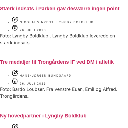
Stærk indsats i Parken gav desværre ingen point
NICOLAI VINZENT, LYNGBY BOLDKLUB
26. JULI 2026
Foto: Lyngby Boldklub . Lyngby Boldklub leverede en
stærk indsats..
Tre medaljer til Trongårdens IF ved DM i atletik
HANS-JØRGEN BUNDGAARD
26. JULI 2026
Foto: Bardo Loubser. Fra venstre Euan, Emil og Alfred.
Trongårdens..
Ny hovedpartner i Lyngby Boldklub