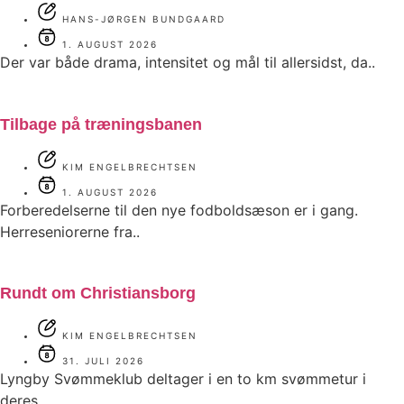
HANS-JØRGEN BUNDGAARD
1. AUGUST 2026
Der var både drama, intensitet og mål til allersidst, da..
Tilbage på træningsbanen
KIM ENGELBRECHTSEN
1. AUGUST 2026
Forberedelserne til den nye fodboldsæson er i gang.
Herreseniorerne fra..
Rundt om Christiansborg
KIM ENGELBRECHTSEN
31. JULI 2026
Lyngby Svømmeklub deltager i en to km svømmetur i
deres..