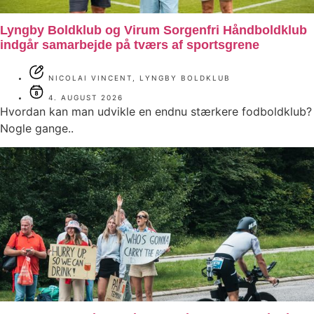
Lyngby Boldklub og Virum Sorgenfri Håndboldklub
indgår samarbejde på tværs af sportsgrene
NICOLAI VINCENT, LYNGBY BOLDKLUB
4. AUGUST 2026
Hvordan kan man udvikle en endnu stærkere fodboldklub?
Nogle gange..