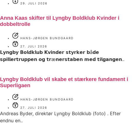
29. JULI 2026
Anna Kaas skifter til Lyngby Boldklub Kvinder i
dobbeltrolle
HANS-JØRGEN BUNDGAARD
27. JULI 2026
𝗟𝘆𝗻𝗴𝗯𝘆 𝗕𝗼𝗹𝗱𝗸𝗹𝘂𝗯 𝗞𝘃𝗶𝗻𝗱𝗲𝗿 𝘀𝘁𝘆𝗿𝗸𝗲𝗿 𝗯å𝗱𝗲
𝘀𝗽𝗶𝗹𝗹𝗲𝗿𝘁𝗿𝘂𝗽𝗽𝗲𝗻 𝗼𝗴 𝘁𝗿æ𝗻𝗲𝗿𝘀𝘁𝗮𝗯𝗲𝗻 𝗺𝗲𝗱 𝘁𝗶𝗹𝗴𝗮𝗻𝗴𝗲𝗻..
Lyngby Boldklub vil skabe et stærkere fundament i
Superligaen
HANS-JØRGEN BUNDGAARD
27. JULI 2026
Andreas Byder, direktør Lyngby Boldklub (foto) . Efter
endnu en..