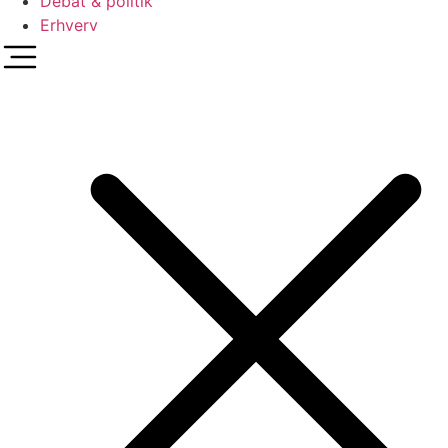
Debat & politik
Erhverv