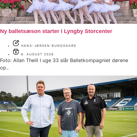
Ny balletsæson starter i Lyngby Storcenter
HANS-JØRGEN BUNDGAARD
6. AUGUST 2026
Foto: Allan Theill I uge 33 slår Balletkompagniet dørene
op..