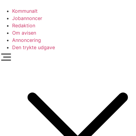
Videre
til
Kommunalt
indhold
Jobannoncer
Redaktion
Om avisen
Annoncering
Den trykte udgave