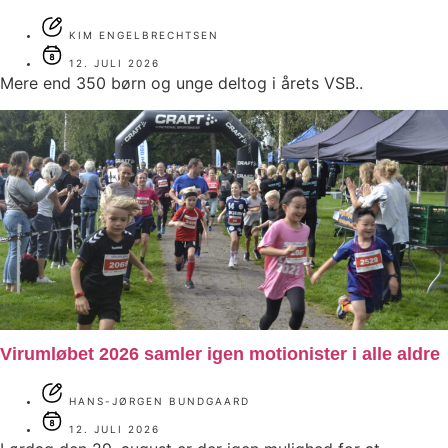
KIM ENGELBRECHTSEN
12. JULI 2026
Mere end 350 børn og unge deltog i årets VSB..
Virumløbet 2026 samler igen motionister i alle aldre
HANS-JØRGEN BUNDGAARD
12. JULI 2026