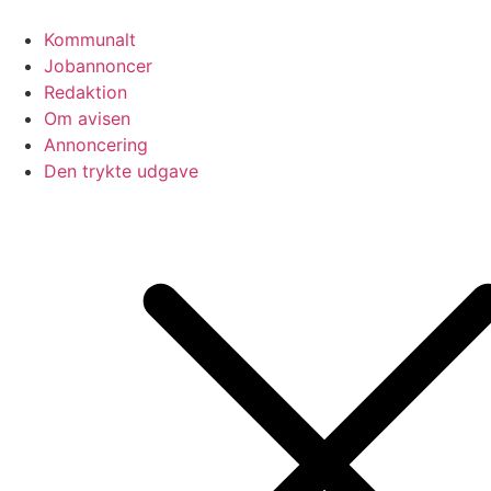
Videre
til
Kommunalt
indhold
Jobannoncer
Redaktion
Om avisen
Annoncering
Den trykte udgave