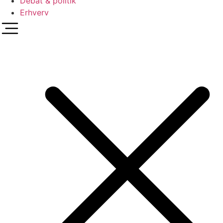
Debat & politik
Erhverv