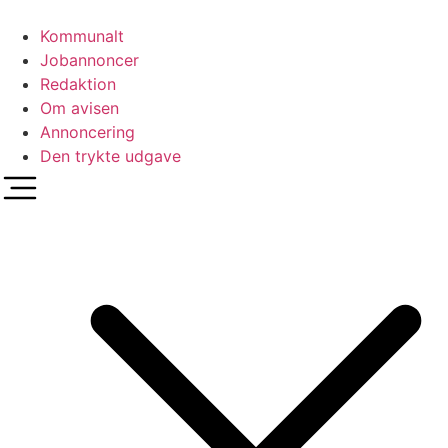
Videre
til
Kommunalt
indhold
Jobannoncer
Redaktion
Om avisen
Annoncering
Den trykte udgave