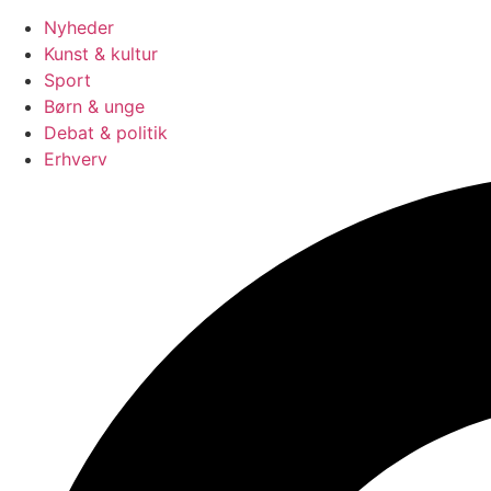
Nyheder
Kunst & kultur
Sport
Børn & unge
Debat & politik
Erhverv