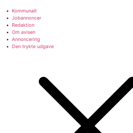
Videre
til
Kommunalt
indhold
Jobannoncer
Redaktion
Om avisen
Annoncering
Den trykte udgave