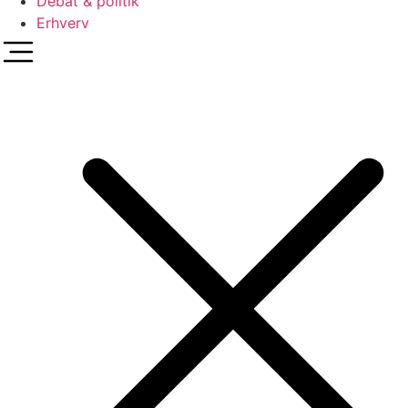
Debat & politik
Erhverv