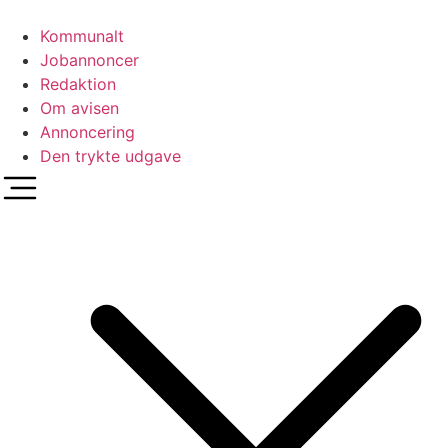
Videre
til
Kommunalt
indhold
Jobannoncer
Redaktion
Om avisen
Annoncering
Den trykte udgave