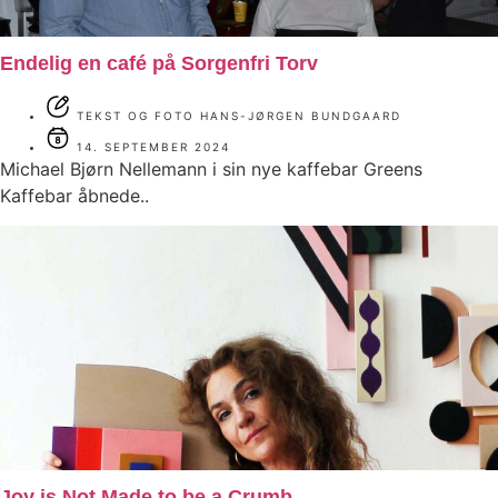
Endelig en café på Sorgenfri Torv
TEKST OG FOTO HANS-JØRGEN BUNDGAARD
14. SEPTEMBER 2024
Michael Bjørn Nellemann i sin nye kaffebar Greens
Kaffebar åbnede..
Joy is Not Made to be a Crumb