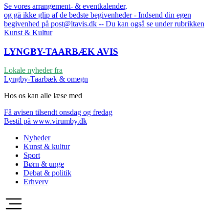
Se vores arrangement- & eventkalender,
og gå ikke glip af de bedste begivenheder - Indsend din egen
begivenhed på post@ltavis.dk -- Du kan også se under rubrikken
Kunst & Kultur
LYNGBY-TAARBÆK
AVIS
Lokale nyheder fra
Lyngby-Taarbæk & omegn
Hos os kan alle læse med
Få avisen tilsendt onsdag og fredag
Bestil på www.virumby.dk
Nyheder
Kunst & kultur
Sport
Børn & unge
Debat & politik
Erhverv