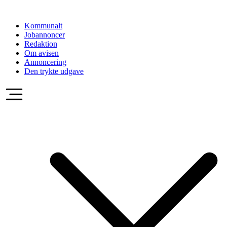
Videre
til
Kommunalt
indhold
Jobannoncer
Redaktion
Om avisen
Annoncering
Den trykte udgave