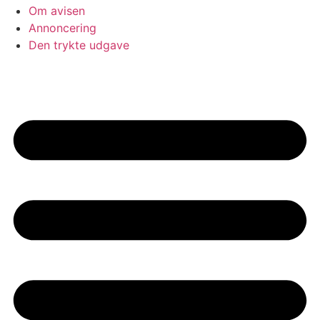
Om avisen
Annoncering
Den trykte udgave