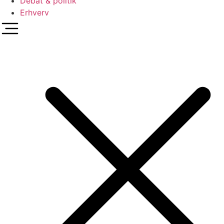
Debat & politik
Erhverv