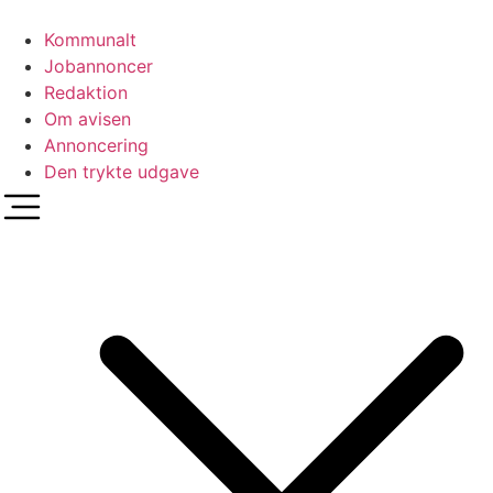
Videre
til
Kommunalt
indhold
Jobannoncer
Redaktion
Om avisen
Annoncering
Den trykte udgave