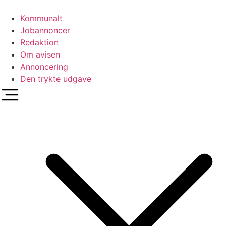
Videre
til
Kommunalt
indhold
Jobannoncer
Redaktion
Om avisen
Annoncering
Den trykte udgave