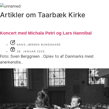
Artikler om Taarbæk Kirke
Koncert med Michala Petri og Lars Hannibal
HANS-JØRGEN BUNDGAARD
26. JANUAR 2025
Foto: Sven Berggreen . Oplev to af Danmarks mest
anerkendte..