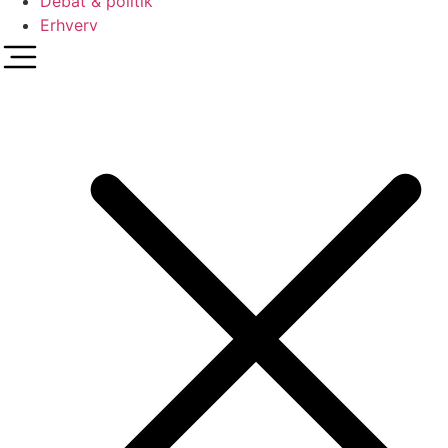
Debat & politik
Erhverv