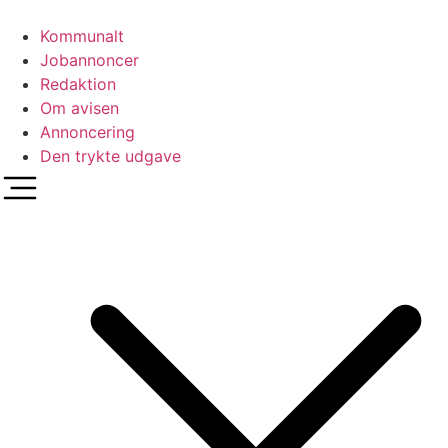
Videre
til
Kommunalt
indhold
Jobannoncer
Redaktion
Om avisen
Annoncering
Den trykte udgave