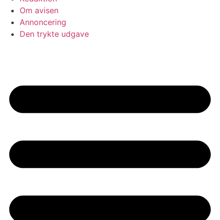
Om avisen
Annoncering
Den trykte udgave