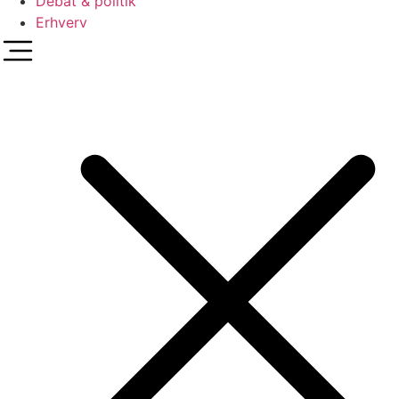
Debat & politik
Erhverv