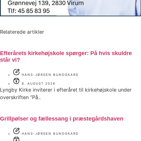
Relaterede artikler
Efterårets kirkehøjskole spørger: På hvis skuldre
står vi?
HANS-JØRGEN BUNDGAARD
8. AUGUST 2026
Lyngby Kirke inviterer i efteråret til kirkehøjskole under
overskriften ”På..
Grillpølser og fællessang i præstegårdshaven
HANS-JØRGEN BUNDGAARD