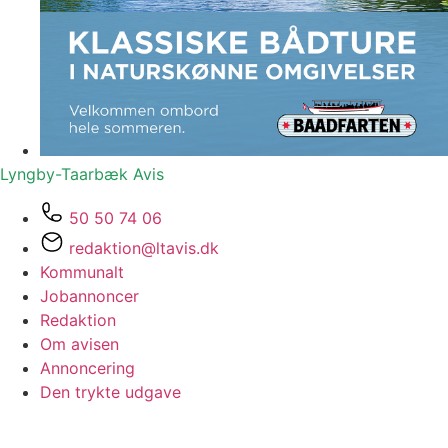
Lyngby-Taarbæk
Avis
50 50 74 06
redaktion@ltavis.dk
Kommunalt
Jobannoncer
Redaktion
Om avisen
Annoncering
Den trykte udgave