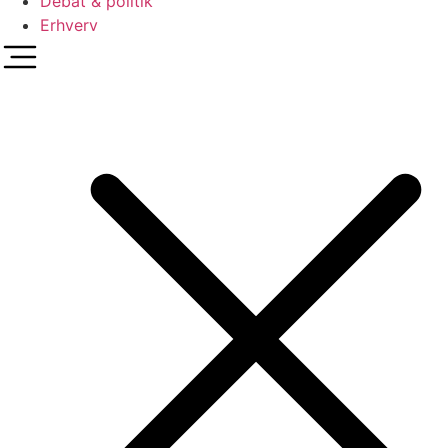
Debat & politik
Erhverv