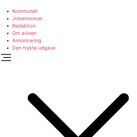
Videre
til
Kommunalt
indhold
Jobannoncer
Redaktion
Om avisen
Annoncering
Den trykte udgave