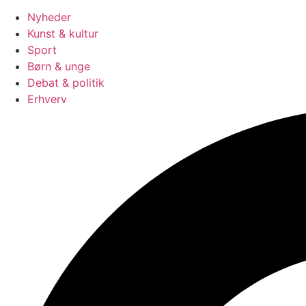
Nyheder
Kunst & kultur
Sport
Børn & unge
Debat & politik
Erhverv