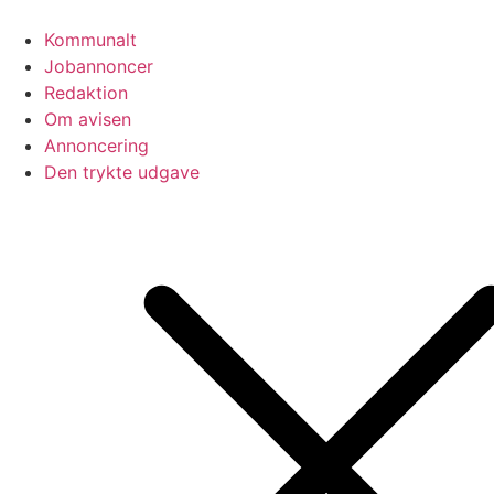
Videre
til
Kommunalt
indhold
Jobannoncer
Redaktion
Om avisen
Annoncering
Den trykte udgave