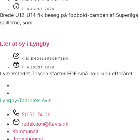
7. AUGUST 2026
Brede U12-U14 fik besøg på fodbold-campen af Superliga
spillerne, som..
Lær at sy i Lyngby
KIM ENGELBRECHTSEN
7. AUGUST 2026
I værkstedet Trissen starter FOF små hold op i efteråret...
Lyngby-Taarbæk
Avis
50 50 74 06
redaktion@ltavis.dk
Kommunalt
Jobannoncer