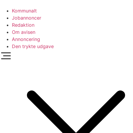
Videre
til
Kommunalt
indhold
Jobannoncer
Redaktion
Om avisen
Annoncering
Den trykte udgave