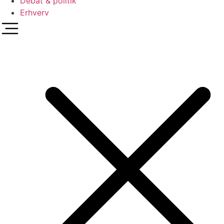
Debat & politik
Erhverv