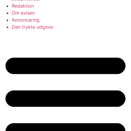
Redaktion
Om avisen
Annoncering
Den trykte udgave