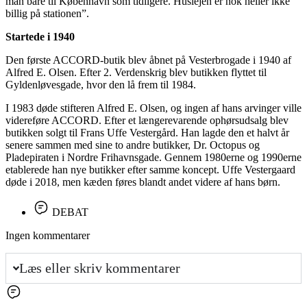
man bare til København som tidligere. Huslejen er nok heller ikke
billig på stationen”.
Startede i 1940
Den første ACCORD-butik blev åbnet på Vesterbrogade i 1940 af
Alfred E. Olsen. Efter 2. Verdenskrig blev butikken flyttet til
Gyldenløvesgade, hvor den lå frem til 1984.
I 1983 døde stifteren Alfred E. Olsen, og ingen af hans arvinger ville
videreføre ACCORD. Efter et længerevarende ophørsudsalg blev
butikken solgt til Frans Uffe Vestergård. Han lagde den et halvt år
senere sammen med sine to andre butikker, Dr. Octopus og
Pladepiraten i Nordre Frihavnsgade. Gennem 1980erne og 1990erne
etablerede han nye butikker efter samme koncept. Uffe Vestergaard
døde i 2018, men kæden føres blandt andet videre af hans børn.
DEBAT
Ingen kommentarer
Læs eller skriv kommentarer