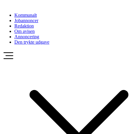
Videre
til
Kommunalt
indhold
Jobannoncer
Redaktion
Om avisen
Annoncering
Den trykte udgave