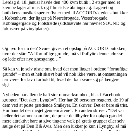
Lørdag d. 18. januar havde den 400 kvm butik i 2 etager med et
kæmpe lager af musik og film sidste åbningsdag. Lageret og
butikkens musikeksperter flytter med til ACCORD-kædens butikker
i København, der ligger på Nørrebrogade, Vesterbrogade,
Købmagergade og Fiolstræde (sidstnævnte har navnet SOUND og
fokuserer på vinylplader).
Og hvorfor nu det? Svaret gives i et opslag på ACCORD-butikken,
hvor der står: ”Af fornuftige grunde, må vi fraflytte denne adresse
og lede efter nye græsgange…”
Så kan vi jo selv gisne om, hvad der mon ligger i ordene ”fornuftige
grunde” – men et helt skævt bud vil nok ikke være, at omsætningen
har været for lav i forhold til, hvad der kan svare sig på længere
sigt…
Nyheden har allerede haft stor opmærksomhed, bl.a. i Facebook
gruppen “Det sker i Lyngby”. Her har 28 personer reageret, de 19 af
dem ved at poste grædende Smileyer. En skriver: Det er bare så trist.
Har handlet der meget gennem årene”. En anden skriver: “Det var
heller det samme som før , de priser de tilbyder for opkøb gør det
mere attraktivt bare at give tingene væk på gratis grupper eller selv
sælge det på Den Blå Avis. Men den lukker jo kun i Lyngby, så må