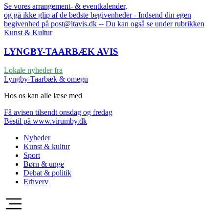
Se vores arrangement- & eventkalender,
og gå ikke glip af de bedste begivenheder - Indsend din egen
begivenhed på post@ltavis.dk -- Du kan også se under rubrikken
Kunst & Kultur
LYNGBY-TAARBÆK
AVIS
Lokale nyheder fra
Lyngby-Taarbæk & omegn
Hos os kan alle læse med
Få avisen tilsendt onsdag og fredag
Bestil på www.virumby.dk
Nyheder
Kunst & kultur
Sport
Børn & unge
Debat & politik
Erhverv