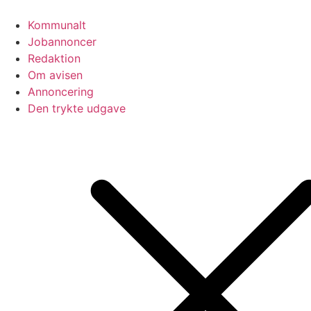
Videre
til
Kommunalt
indhold
Jobannoncer
Redaktion
Om avisen
Annoncering
Den trykte udgave