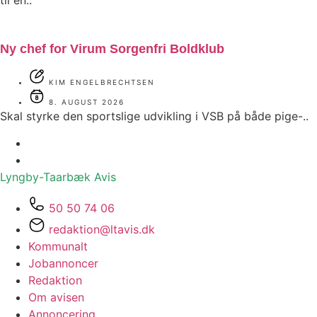
til en..
Ny chef for Virum Sorgenfri Boldklub
KIM ENGELBRECHTSEN
8. AUGUST 2026
Skal styrke den sportslige udvikling i VSB på både pige-..
Lyngby-Taarbæk
Avis
50 50 74 06
redaktion@ltavis.dk
Kommunalt
Jobannoncer
Redaktion
Om avisen
Annoncering