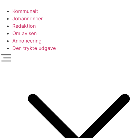
Videre
til
Kommunalt
indhold
Jobannoncer
Redaktion
Om avisen
Annoncering
Den trykte udgave