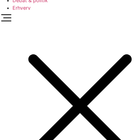
Debat & politik
Erhverv