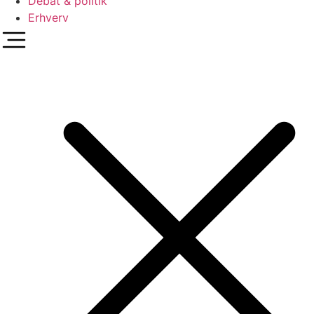
Debat & politik
Erhverv