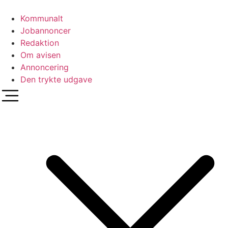
Videre
til
Kommunalt
indhold
Jobannoncer
Redaktion
Om avisen
Annoncering
Den trykte udgave