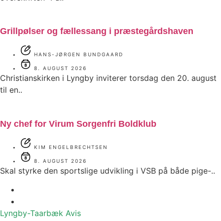
Grillpølser og fællessang i præstegårdshaven
HANS-JØRGEN BUNDGAARD
8. AUGUST 2026
Christianskirken i Lyngby inviterer torsdag den 20. august
til en..
Ny chef for Virum Sorgenfri Boldklub
KIM ENGELBRECHTSEN
8. AUGUST 2026
Skal styrke den sportslige udvikling i VSB på både pige-..
Lyngby-Taarbæk
Avis