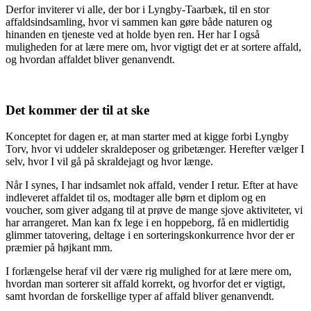
Derfor inviterer vi alle, der bor i Lyngby-Taarbæk, til en stor
affaldsindsamling, hvor vi sammen kan gøre både naturen og
hinanden en tjeneste ved at holde byen ren. Her har I også
muligheden for at lære mere om, hvor vigtigt det er at sortere affald,
og hvordan affaldet bliver genanvendt.
Det kommer der til at ske
Konceptet for dagen er, at man starter med at kigge forbi Lyngby
Torv, hvor vi uddeler skraldeposer og gribetænger. Herefter vælger I
selv, hvor I vil gå på skraldejagt og hvor længe.
Når I synes, I har indsamlet nok affald, vender I retur. Efter at have
indleveret affaldet til os, modtager alle børn et diplom og en
voucher, som giver adgang til at prøve de mange sjove aktiviteter, vi
har arrangeret. Man kan fx lege i en hoppeborg, få en midlertidig
glimmer tatovering, deltage i en sorteringskonkurrence hvor der er
præmier på højkant mm.
I forlængelse heraf vil der være rig mulighed for at lære mere om,
hvordan man sorterer sit affald korrekt, og hvorfor det er vigtigt,
samt hvordan de forskellige typer af affald bliver genanvendt.