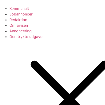
Videre
til
Kommunalt
indhold
Jobannoncer
Redaktion
Om avisen
Annoncering
Den trykte udgave