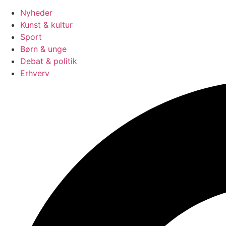
Nyheder
Kunst & kultur
Sport
Børn & unge
Debat & politik
Erhverv