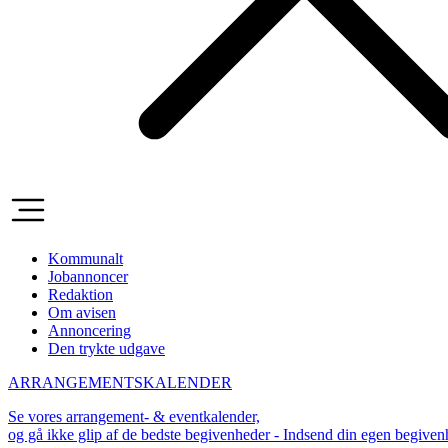
Kommunalt
Jobannoncer
Redaktion
Om avisen
Annoncering
Den trykte udgave
ARRANGEMENTSKALENDER
Se vores arrangement- & eventkalender,
og gå ikke glip af de bedste begivenheder - Indsend din egen begive