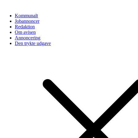
Videre
til
Kommunalt
indhold
Jobannoncer
Redaktion
Om avisen
Annoncering
Den trykte udgave