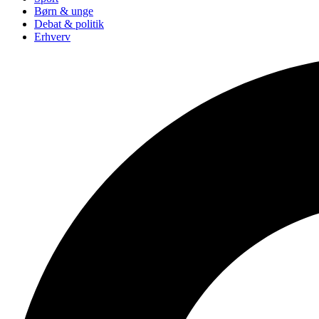
Børn & unge
Debat & politik
Erhverv