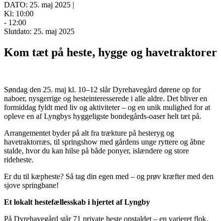
DATO: 25. maj 2025 |
Kl: 10:00
- 12:00
Slutdato: 25. maj 2025
Kom tæt på heste, hygge og havetraktorer
Søndag den 25. maj kl. 10–12 slår Dyrehavegård dørene op for
naboer, nysgerrige og hesteinteresserede i alle aldre. Det bliver en
formiddag fyldt med liv og aktiviteter – og en unik mulighed for at
opleve en af Lyngbys hyggeligste bondegårds-oaser helt tæt på.
Arrangementet byder på alt fra trækture på hesteryg og
havetraktorræs, til springshow med gårdens unge ryttere og åbne
stalde, hvor du kan hilse på både ponyer, islændere og store
rideheste.
Er du til kæpheste? Så tag din egen med – og prøv kræfter med den
sjove springbane!
Et lokalt hestefællesskab i hjertet af Lyngby
På Dyrehavegård står 71 private heste opstaldet – en varieret flok,