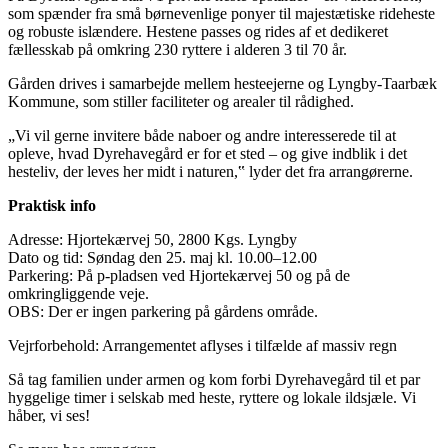
som spænder fra små børnevenlige ponyer til majestætiske rideheste
og robuste islændere. Hestene passes og rides af et dedikeret
fællesskab på omkring 230 ryttere i alderen 3 til 70 år.
Gården drives i samarbejde mellem hesteejerne og Lyngby-Taarbæk
Kommune, som stiller faciliteter og arealer til rådighed.
„Vi vil gerne invitere både naboer og andre interesserede til at
opleve, hvad Dyrehavegård er for et sted – og give indblik i det
hesteliv, der leves her midt i naturen,‟ lyder det fra arrangørerne.
Praktisk info
Adresse: Hjortekærvej 50, 2800 Kgs. Lyngby
Dato og tid: Søndag den 25. maj kl. 10.00–12.00
Parkering: På p-pladsen ved Hjortekærvej 50 og på de
omkringliggende veje.
OBS: Der er ingen parkering på gårdens område.
Vejrforbehold: Arrangementet aflyses i tilfælde af massiv regn
Så tag familien under armen og kom forbi Dyrehavegård til et par
hyggelige timer i selskab med heste, ryttere og lokale ildsjæle. Vi
håber, vi ses!