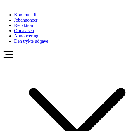
Videre
til
Kommunalt
indhold
Jobannoncer
Redaktion
Om avisen
Annoncering
Den trykte udgave