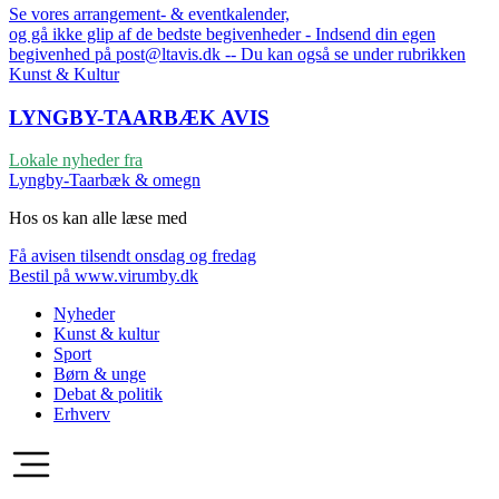
Se vores arrangement- & eventkalender,
og gå ikke glip af de bedste begivenheder - Indsend din egen
begivenhed på post@ltavis.dk -- Du kan også se under rubrikken
Kunst & Kultur
LYNGBY-TAARBÆK
AVIS
Lokale nyheder fra
Lyngby-Taarbæk & omegn
Hos os kan alle læse med
Få avisen tilsendt onsdag og fredag
Bestil på www.virumby.dk
Nyheder
Kunst & kultur
Sport
Børn & unge
Debat & politik
Erhverv