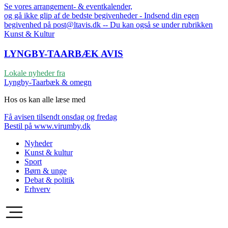
Se vores arrangement- & eventkalender,
og gå ikke glip af de bedste begivenheder - Indsend din egen
begivenhed på post@ltavis.dk -- Du kan også se under rubrikken
Kunst & Kultur
LYNGBY-TAARBÆK
AVIS
Lokale nyheder fra
Lyngby-Taarbæk & omegn
Hos os kan alle læse med
Få avisen tilsendt onsdag og fredag
Bestil på www.virumby.dk
Nyheder
Kunst & kultur
Sport
Børn & unge
Debat & politik
Erhverv