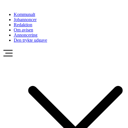
Videre
til
Kommunalt
indhold
Jobannoncer
Redaktion
Om avisen
Annoncering
Den trykte udgave