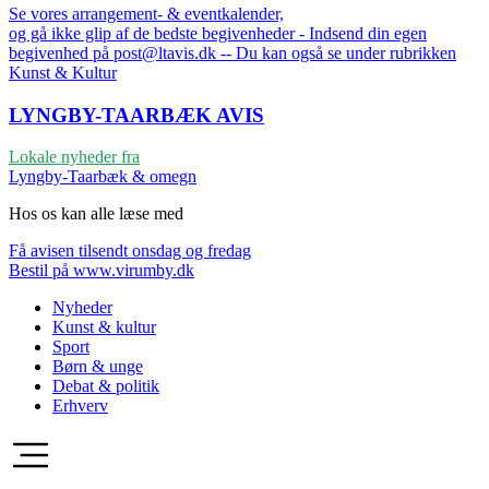
Se vores arrangement- & eventkalender,
og gå ikke glip af de bedste begivenheder - Indsend din egen
begivenhed på post@ltavis.dk -- Du kan også se under rubrikken
Kunst & Kultur
LYNGBY-TAARBÆK
AVIS
Lokale nyheder fra
Lyngby-Taarbæk & omegn
Hos os kan alle læse med
Få avisen tilsendt onsdag og fredag
Bestil på www.virumby.dk
Nyheder
Kunst & kultur
Sport
Børn & unge
Debat & politik
Erhverv