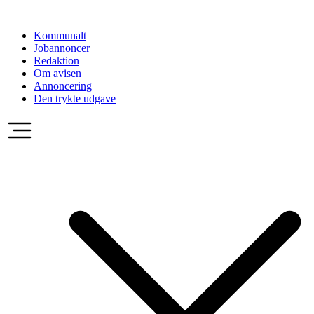
Videre
til
Kommunalt
indhold
Jobannoncer
Redaktion
Om avisen
Annoncering
Den trykte udgave