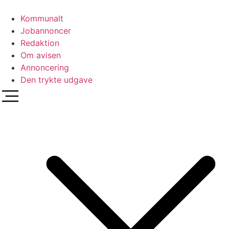
Videre
til
Kommunalt
indhold
Jobannoncer
Redaktion
Om avisen
Annoncering
Den trykte udgave