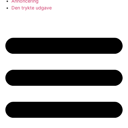
Annoncering
Den trykte udgave