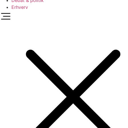
Debat & politik
Erhverv