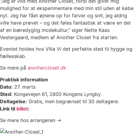
“Jeg er vild med Another Closet, fordi det giver mig
mulighed for at eksperimentere med min stil uden at købe
nyt. Jeg har fået øjnene op for farver og snit, jeg aldrig
ville have prøvet – og det føles fantastisk at være en del
af en bæredygtig modekultur,” siger Nette Kaas
Vestergaard, medlem af Another Closet fra starten.
Eventet holdes hos Villa Vi det perfekte sted til hygge og
fællesskab.
Se mere på
anothercloset.dk
Praktisk information
Dato:
27. marts
Sted:
Kongevejen 61, 2800 Kongens Lyngby
Deltagelse:
Gratis, men begrænset til 30 deltagere.
Link til
billet
:
Se mere hos arrangøren →