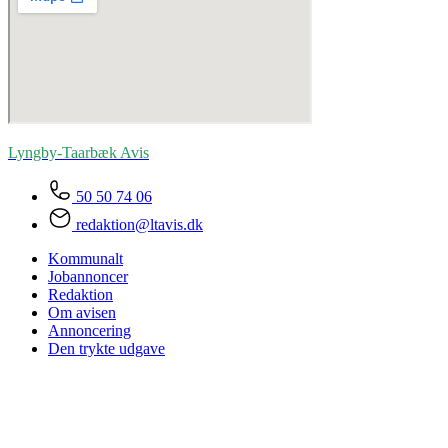
Lyngby-Taarbæk
Avis
50 50 74 06
redaktion@ltavis.dk
Kommunalt
Jobannoncer
Redaktion
Om avisen
Annoncering
Den trykte udgave