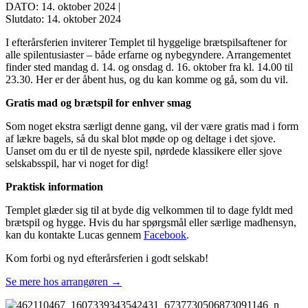
DATO: 14. oktober 2024 |
Slutdato: 14. oktober 2024
I efterårsferien inviterer Templet til hyggelige brætspilsaftener for
alle spilentusiaster – både erfarne og nybegyndere. Arrangementet
finder sted mandag d. 14. og onsdag d. 16. oktober fra kl. 14.00 til
23.30. Her er der åbent hus, og du kan komme og gå, som du vil.
Gratis mad og brætspil for enhver smag
Som noget ekstra særligt denne gang, vil der være gratis mad i form
af lækre bagels, så du skal blot møde op og deltage i det sjove.
Uanset om du er til de nyeste spil, nørdede klassikere eller sjove
selskabsspil, har vi noget for dig!
Praktisk information
Templet glæder sig til at byde dig velkommen til to dage fyldt med
brætspil og hygge. Hvis du har spørgsmål eller særlige madhensyn,
kan du kontakte Lucas gennem
Facebook
.
Kom forbi og nyd efterårsferien i godt selskab!
Se mere hos arrangøren →