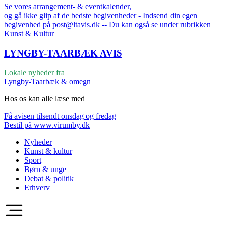
Se vores arrangement- & eventkalender,
og gå ikke glip af de bedste begivenheder - Indsend din egen
begivenhed på post@ltavis.dk -- Du kan også se under rubrikken
Kunst & Kultur
LYNGBY-TAARBÆK
AVIS
Lokale nyheder fra
Lyngby-Taarbæk & omegn
Hos os kan alle læse med
Få avisen tilsendt onsdag og fredag
Bestil på www.virumby.dk
Nyheder
Kunst & kultur
Sport
Børn & unge
Debat & politik
Erhverv