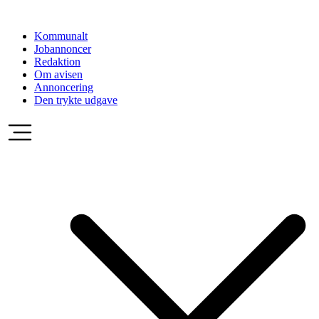
Videre
til
Kommunalt
indhold
Jobannoncer
Redaktion
Om avisen
Annoncering
Den trykte udgave