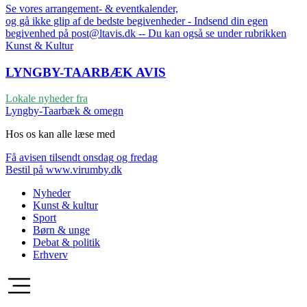
Se vores arrangement- & eventkalender,
og gå ikke glip af de bedste begivenheder - Indsend din egen
begivenhed på post@ltavis.dk -- Du kan også se under rubrikken
Kunst & Kultur
LYNGBY-TAARBÆK
AVIS
Lokale nyheder fra
Lyngby-Taarbæk & omegn
Hos os kan alle læse med
Få avisen tilsendt onsdag og fredag
Bestil på www.virumby.dk
Nyheder
Kunst & kultur
Sport
Børn & unge
Debat & politik
Erhverv