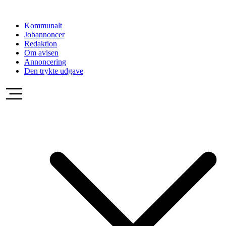
Videre
til
Kommunalt
indhold
Jobannoncer
Redaktion
Om avisen
Annoncering
Den trykte udgave