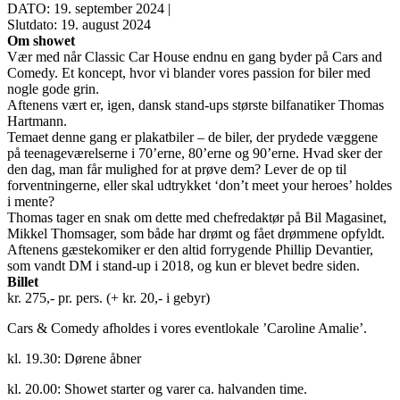
DATO: 19. september 2024 |
Slutdato: 19. august 2024
Om showet
Vær med når Classic Car House endnu en gang byder på Cars and
Comedy. Et koncept, hvor vi blander vores passion for biler med
nogle gode grin.
Aftenens vært er, igen, dansk stand-ups største bilfanatiker Thomas
Hartmann.
Temaet denne gang er plakatbiler – de biler, der prydede væggene
på teenageværelserne i 70’erne, 80’erne og 90’erne. Hvad sker der
den dag, man får mulighed for at prøve dem? Lever de op til
forventningerne, eller skal udtrykket ‘don’t meet your heroes’ holdes
i mente?
Thomas tager en snak om dette med chefredaktør på Bil Magasinet,
Mikkel Thomsager, som både har drømt og fået drømmene opfyldt.
Aftenens gæstekomiker er den altid forrygende Phillip Devantier,
som vandt DM i stand-up i 2018, og kun er blevet bedre siden.
Billet
kr. 275,- pr. pers. (+ kr. 20,- i gebyr)
Cars & Comedy afholdes i vores eventlokale ’Caroline Amalie’.
kl. 19.30: Dørene åbner
kl. 20.00: Showet starter og varer ca. halvanden time.