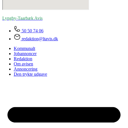
Lyngby-Taarbæk
Avis
50 50 74 06
redaktion@ltavis.dk
Kommunalt
Jobannoncer
Redaktion
Om avisen
Annoncering
Den trykte udgave