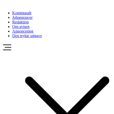
Videre
til
Kommunalt
indhold
Jobannoncer
Redaktion
Om avisen
Annoncering
Den trykte udgave