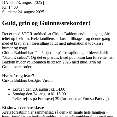
DATO: 23. august 2025 |
Kl: 14:00
Slutdato: 24. august 2025
Guld, grin og Guinnessrekorder!
Det er med STOR stolthed, at Cirkus Baldoni endnu en gang slår
teltet op i Virum. Hele familiens cirkus er tilbage – og denne gang
med et brag af en forestilling fyldt med international topklasse,
humor og magi.
Cirkus Baldoni har fået 5 stjerner på Trustpilot og er blevet kaldt
”ÆGTE cirkus”. Og det er præcis, hvad publikum kan forvente, når
Baldoni byder velkommen til sæson 2025 med guld, grin og
Guinnessrekorder.
Hvornår og hvor?
Cirkus Baldoni besøger Virum:
Lørdag den 23. august kl. 14.00
Søndag den 24. august kl. 15.00
Teltet rejses på Furesøvej 39 (for enden af Furesø Parkvej).
Et show i verdensklasse
Årets forestilling er sammensat, så den kan samle hele familien –
børn, forældre og bedsteforældre – til en eftermiddag fyldt med grin,