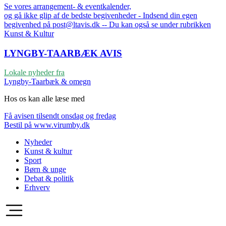
Se vores arrangement- & eventkalender,
og gå ikke glip af de bedste begivenheder - Indsend din egen
begivenhed på post@ltavis.dk -- Du kan også se under rubrikken
Kunst & Kultur
LYNGBY-TAARBÆK
AVIS
Lokale nyheder fra
Lyngby-Taarbæk & omegn
Hos os kan alle læse med
Få avisen tilsendt onsdag og fredag
Bestil på www.virumby.dk
Nyheder
Kunst & kultur
Sport
Børn & unge
Debat & politik
Erhverv