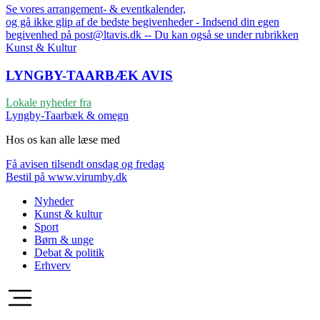
Se vores arrangement- & eventkalender,
og gå ikke glip af de bedste begivenheder - Indsend din egen
begivenhed på post@ltavis.dk -- Du kan også se under rubrikken
Kunst & Kultur
LYNGBY-TAARBÆK
AVIS
Lokale nyheder fra
Lyngby-Taarbæk & omegn
Hos os kan alle læse med
Få avisen tilsendt onsdag og fredag
Bestil på www.virumby.dk
Nyheder
Kunst & kultur
Sport
Børn & unge
Debat & politik
Erhverv