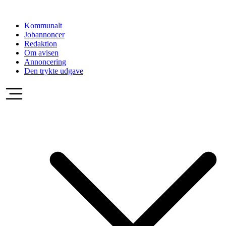
Videre
til
Kommunalt
indhold
Jobannoncer
Redaktion
Om avisen
Annoncering
Den trykte udgave