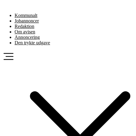
Videre
til
Kommunalt
indhold
Jobannoncer
Redaktion
Om avisen
Annoncering
Den trykte udgave