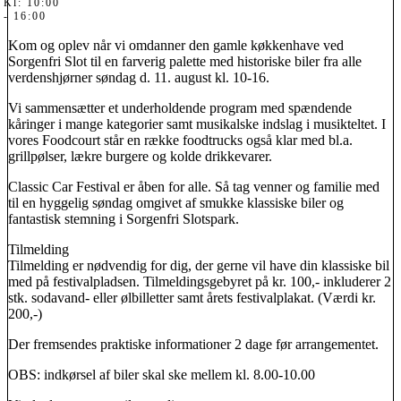
Kl: 10:00
- 16:00
Kom og oplev når vi omdanner den gamle køkkenhave ved
Sorgenfri Slot til en farverig palette med historiske biler fra alle
verdenshjørner søndag d. 11. august kl. 10-16.
Vi sammensætter et underholdende program med spændende
kåringer i mange kategorier samt musikalske indslag i musikteltet. I
vores Foodcourt står en række foodtrucks også klar med bl.a.
grillpølser, lækre burgere og kolde drikkevarer.
Classic Car Festival er åben for alle. Så tag venner og familie med
til en hyggelig søndag omgivet af smukke klassiske biler og
fantastisk stemning i Sorgenfri Slotspark.
Tilmelding
Tilmelding er nødvendig for dig, der gerne vil have din klassiske bil
med på festivalpladsen. Tilmeldingsgebyret på kr. 100,- inkluderer 2
stk. sodavand- eller ølbilletter samt årets festivalplakat. (Værdi kr.
200,-)
Der fremsendes praktiske informationer 2 dage før arrangementet.
OBS: indkørsel af biler skal ske mellem kl. 8.00-10.00