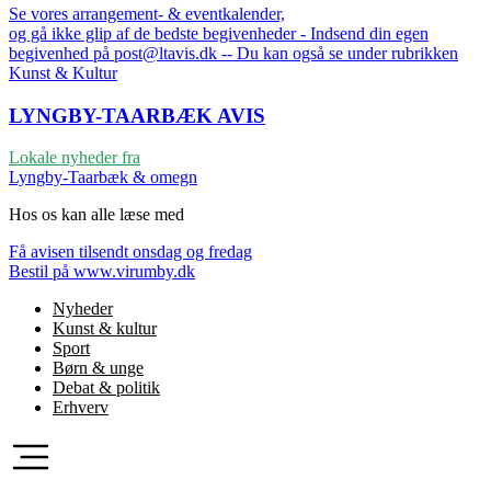
Se vores arrangement- & eventkalender,
og gå ikke glip af de bedste begivenheder - Indsend din egen
begivenhed på post@ltavis.dk -- Du kan også se under rubrikken
Kunst & Kultur
LYNGBY-TAARBÆK
AVIS
Lokale nyheder fra
Lyngby-Taarbæk & omegn
Hos os kan alle læse med
Få avisen tilsendt onsdag og fredag
Bestil på www.virumby.dk
Nyheder
Kunst & kultur
Sport
Børn & unge
Debat & politik
Erhverv