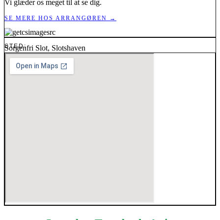
Vi glæder os meget til at se dig.
SE MERE HOS ARRANGØREN →
STED:
Sorgenfri Slot, Slotshaven