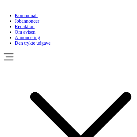
Videre
til
Kommunalt
indhold
Jobannoncer
Redaktion
Om avisen
Annoncering
Den trykte udgave