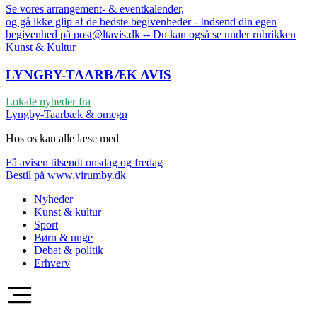
Se vores arrangement- & eventkalender,
og gå ikke glip af de bedste begivenheder - Indsend din egen
begivenhed på post@ltavis.dk -- Du kan også se under rubrikken
Kunst & Kultur
LYNGBY-TAARBÆK
AVIS
Lokale nyheder fra
Lyngby-Taarbæk & omegn
Hos os kan alle læse med
Få avisen tilsendt onsdag og fredag
Bestil på www.virumby.dk
Nyheder
Kunst & kultur
Sport
Børn & unge
Debat & politik
Erhverv