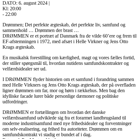
DATO: 6. august 2024 |
Kl: 20:00
- 22:00
Drømmen; Det perfekte ægteskab, det perfekte liv, samfund og
sammenhold … Drømmen der brast …
DRØMMEN er et portræt af Danmark fra de vilde 60’ere og frem til
EF-afstemningen i 1972, med afsæt i Helle Virkner og Jens Otto
Krags ægteskab.
En musikalsk forestilling om kærlighed, magt og vores fælles fortid,
der stiller spørgsmål til, hvordan nutidens samfundskontrakter og
velfærdsidealer ser ud.
I DRØMMEN flyder historien om et samfund i forandring sammen
med Helle Virkners og Jens Otto Krags ægteskab, der på overfladen
ligner drømmen om far, mor og børn i rækkehus. Men bag den
idylliske facade lurer både personlige dæmoner og politiske
udfordringer.
DRØMMEN er fortællingen om hvordan det danske
velfærdssamfund udviklede sig fra et forarmet landbrugsland til
moderne industrisamfund med nye frihedsidealer og forventninger
om selv-realisering, og frihed fra autoriteter. Drømmen om en
samfundskontrakt vi stadig er bundet af i dag.