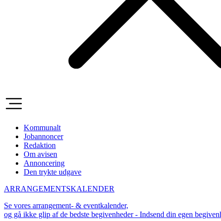
Kommunalt
Jobannoncer
Redaktion
Om avisen
Annoncering
Den trykte udgave
ARRANGEMENTSKALENDER
Se vores arrangement- & eventkalender,
og gå ikke glip af de bedste begivenheder - Indsend din egen begive