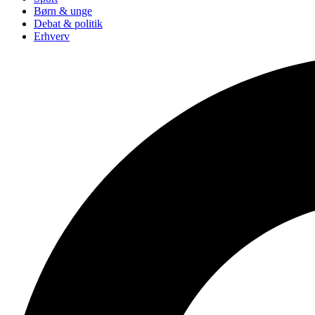
Børn & unge
Debat & politik
Erhverv