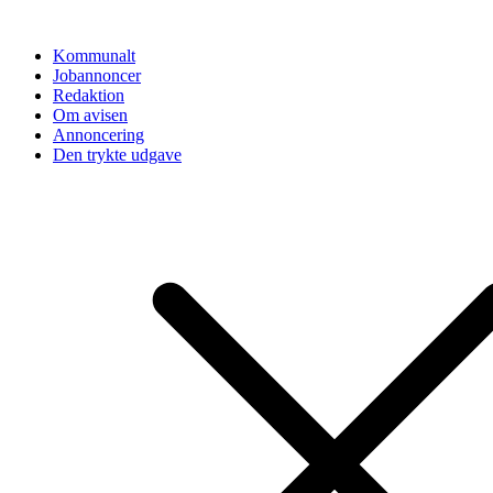
Videre
til
Kommunalt
indhold
Jobannoncer
Redaktion
Om avisen
Annoncering
Den trykte udgave