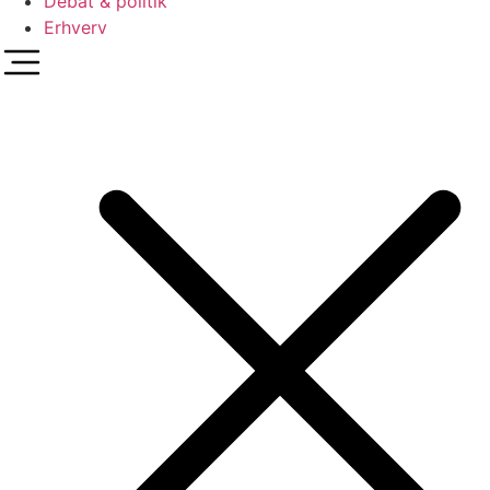
Debat & politik
Erhverv