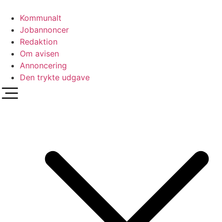
Videre
til
Kommunalt
indhold
Jobannoncer
Redaktion
Om avisen
Annoncering
Den trykte udgave