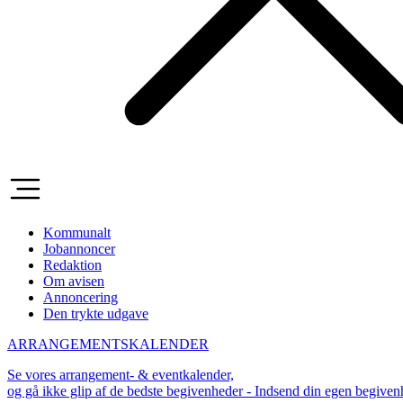
Kommunalt
Jobannoncer
Redaktion
Om avisen
Annoncering
Den trykte udgave
ARRANGEMENTSKALENDER
Se vores arrangement- & eventkalender,
og gå ikke glip af de bedste begivenheder - Indsend din egen begive