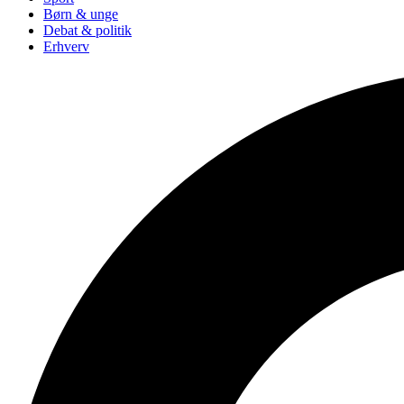
Børn & unge
Debat & politik
Erhverv