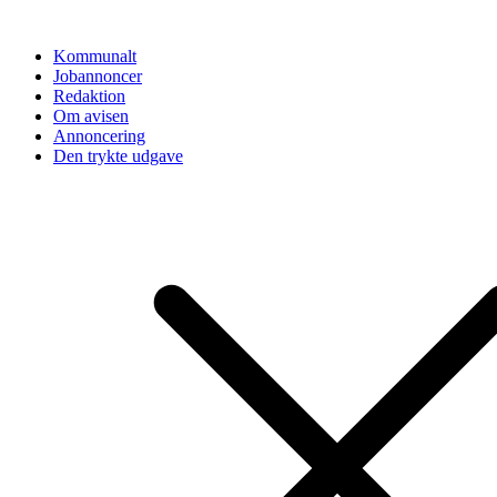
Videre
til
Kommunalt
indhold
Jobannoncer
Redaktion
Om avisen
Annoncering
Den trykte udgave