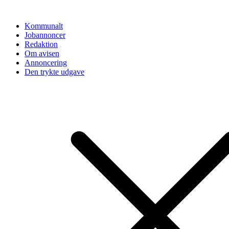
Videre
til
Kommunalt
indhold
Jobannoncer
Redaktion
Om avisen
Annoncering
Den trykte udgave