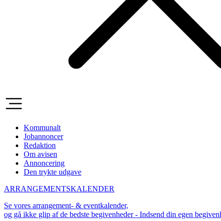
Kommunalt
Jobannoncer
Redaktion
Om avisen
Annoncering
Den trykte udgave
ARRANGEMENTSKALENDER
Se vores arrangement- & eventkalender,
og gå ikke glip af de bedste begivenheder - Indsend din egen begive