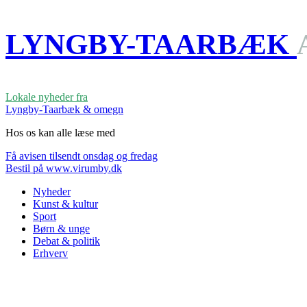
LYNGBY-TAARBÆK
Lokale nyheder fra
Lyngby-Taarbæk & omegn
Hos os kan alle læse med
Få avisen tilsendt onsdag og fredag
Bestil på www.virumby.dk
Nyheder
Kunst & kultur
Sport
Børn & unge
Debat & politik
Erhverv