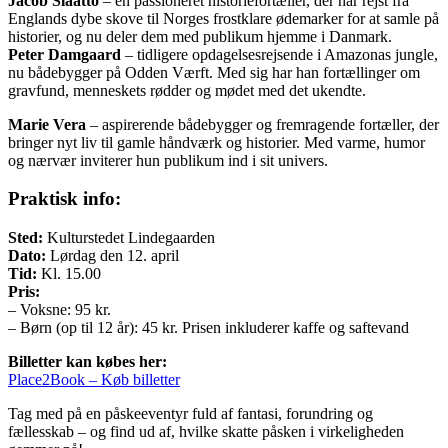
Jacob Slaatto
– en passioneret historiefortæller, der har rejst fra
Englands dybe skove til Norges frostklare ødemarker for at samle på
historier, og nu deler dem med publikum hjemme i Danmark.
Peter Damgaard
– tidligere opdagelsesrejsende i Amazonas jungle,
nu bådebygger på Odden Værft. Med sig har han fortællinger om
gravfund, menneskets rødder og mødet med det ukendte.
Marie Vera
– aspirerende bådebygger og fremragende fortæller, der
bringer nyt liv til gamle håndværk og historier. Med varme, humor
og nærvær inviterer hun publikum ind i sit univers.
Praktisk info:
Sted:
Kulturstedet Lindegaarden
Dato:
Lørdag den 12. april
Tid:
Kl. 15.00
Pris:
– Voksne: 95 kr.
– Børn (op til 12 år): 45 kr. Prisen inkluderer kaffe og saftevand
Billetter kan købes her:
Place2Book – Køb billetter
Tag med på en påskeeventyr fuld af fantasi, forundring og
fællesskab – og find ud af, hvilke skatte påsken i virkeligheden