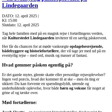
Lindegaarden
DATO: 12. april 2025 |
Kl: 15:00
Slutdato: 12. april 2025
Tag hele familien med på en magisk rejse i fortællingens verden,
når
Kulturstedet Lindegaarden
inviterer til en særlig påskeevent.
Her får du chancen for at møde vaskeægte
opdagelsesrejsende,
bådebyggere og historiefortællere
, der vil tage jer med ud på en
eventyrlig rejse – med ord, musik og masser af fantasi.
Hvad gemmer påsken egentlig på?
Er det gamle myter, glemte skatte eller personlige rejseoplevelser?
Ingen ved præcis, hvad der kommer til at ske – men én ting er
sikkert: Du kan forvente en spændingsfyldt, rørende og
underholdende oplevelse, hvor både
børn og voksne
får noget at
grine af og tænke over.
Mød fortællerne: