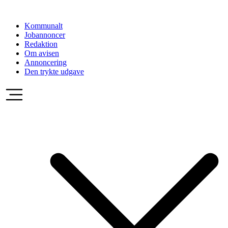
Videre
til
Kommunalt
indhold
Jobannoncer
Redaktion
Om avisen
Annoncering
Den trykte udgave