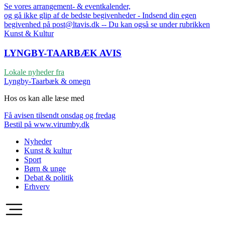
Se vores arrangement- & eventkalender,
og gå ikke glip af de bedste begivenheder - Indsend din egen
begivenhed på post@ltavis.dk -- Du kan også se under rubrikken
Kunst & Kultur
LYNGBY-TAARBÆK
AVIS
Lokale nyheder fra
Lyngby-Taarbæk & omegn
Hos os kan alle læse med
Få avisen tilsendt onsdag og fredag
Bestil på www.virumby.dk
Nyheder
Kunst & kultur
Sport
Børn & unge
Debat & politik
Erhverv