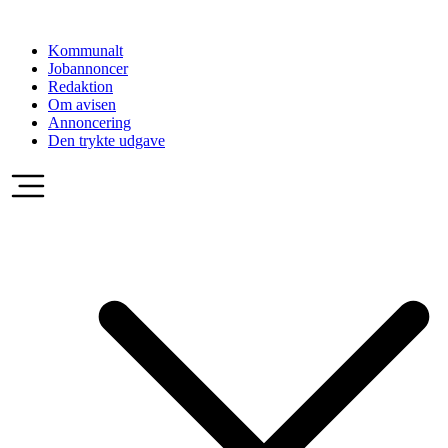
Videre
til
Kommunalt
indhold
Jobannoncer
Redaktion
Om avisen
Annoncering
Den trykte udgave