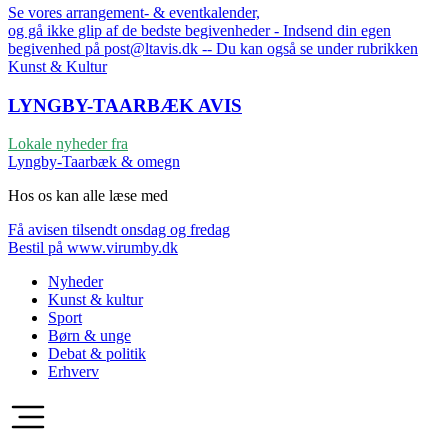
Se vores arrangement- & eventkalender,
og gå ikke glip af de bedste begivenheder - Indsend din egen
begivenhed på post@ltavis.dk -- Du kan også se under rubrikken
Kunst & Kultur
LYNGBY-TAARBÆK
AVIS
Lokale nyheder fra
Lyngby-Taarbæk & omegn
Hos os kan alle læse med
Få avisen tilsendt onsdag og fredag
Bestil på www.virumby.dk
Nyheder
Kunst & kultur
Sport
Børn & unge
Debat & politik
Erhverv