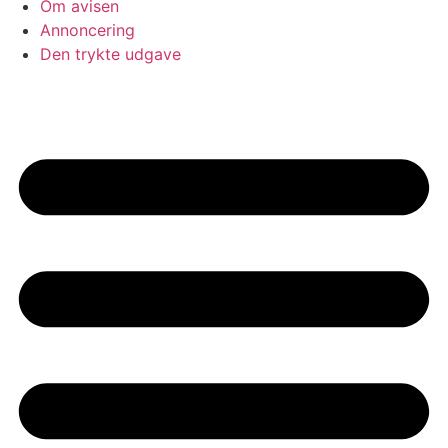
Om avisen
Annoncering
Den trykte udgave