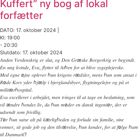
Kuffert” ny bog af lokal
forfætter
DATO: 17. oktober 2024 |
Kl: 19:00
- 20:30
Slutdato: 17. oktober 2024
𝐴𝑛𝑑𝑒𝑛 𝑉𝑒𝑟𝑑𝑒𝑛𝑠𝑘𝑟𝑖𝑔 𝑒𝑟 𝑠𝑙𝑢𝑡, 𝑜𝑔 𝐷𝑒𝑛 𝐺𝑟æ𝑠𝑘𝑒 𝐵𝑜𝑟𝑔𝑒𝑟𝑘𝑟𝑖𝑔 𝑒𝑟 𝑏𝑒𝑔𝑦𝑛𝑑𝑡.
𝐸𝑛 𝑢𝑛𝑔 𝑘𝑣𝑖𝑛𝑑𝑒, 𝐸𝑣𝑎, 𝑓𝑙𝑦𝑡𝑡𝑒𝑟 𝑡𝑖𝑙 𝐴𝑡ℎ𝑒𝑛 𝑓𝑜𝑟 𝑎𝑡 𝑏𝑙𝑖𝑣𝑒 𝑠𝑦𝑔𝑒𝑝𝑙𝑒𝑗𝑒𝑟𝑠𝑘𝑒.
𝑀𝑒𝑑 𝑒𝑔𝑛𝑒 ø𝑗𝑛𝑒 𝑜𝑝𝑙𝑒𝑣𝑒𝑟 ℎ𝑢𝑛 𝑘𝑟𝑖𝑔𝑒𝑛𝑠 𝑟æ𝑑𝑠𝑙𝑒𝑟, 𝑚𝑒𝑛𝑠 ℎ𝑢𝑛 𝑠𝑜𝑚 𝑎𝑛𝑠𝑎𝑡 𝑖
𝑅ø𝑑𝑒 𝐾𝑜𝑟𝑠 𝑦𝑑𝑒𝑟 ℎ𝑗æ𝑙𝑝 𝑖 𝑏𝑗𝑒𝑟𝑔𝑙𝑎𝑛𝑑𝑠𝑏𝑦𝑒𝑟, 𝑓𝑙𝑦𝑔𝑡𝑛𝑖𝑛𝑔𝑒𝑙𝑒𝑗𝑟𝑒 𝑜𝑔 𝑝𝑎̊ 𝑒𝑡
𝑚𝑖𝑙𝑖𝑡æ𝑟ℎ𝑜𝑠𝑝𝑖𝑡𝑎𝑙.
𝐸𝑣𝑎 𝑒𝑥𝑐𝑒𝑙𝑙𝑒𝑟𝑒𝑟 𝑖 𝑎𝑟𝑏𝑒𝑗𝑑𝑒𝑡, 𝑚𝑒𝑛 𝑡𝑣𝑖𝑛𝑔𝑒𝑠 𝑡𝑖𝑙 𝑎𝑡 𝑡𝑎𝑔𝑒 𝑒𝑛 𝑏𝑒𝑠𝑙𝑢𝑡𝑛𝑖𝑛𝑔, 𝑠𝑜𝑚
𝑣𝑖𝑙 æ𝑛𝑑𝑟𝑒 ℎ𝑒𝑛𝑑𝑒𝑠 𝑙𝑖𝑣, 𝑑𝑎 ℎ𝑢𝑛 𝑚ø𝑑𝑒𝑟 𝑒𝑛 𝑑𝑎𝑛𝑠𝑘 𝑖𝑛𝑔𝑒𝑛𝑖ø𝑟, 𝑑𝑒𝑟 𝑒𝑟
𝑢𝑑𝑠𝑒𝑛𝑑𝑡 𝑠𝑜𝑚 𝑓𝑟𝑖𝑣𝑖𝑙𝑙𝑖𝑔.
𝑇ø𝑟 ℎ𝑢𝑛 𝑠𝑎𝑡𝑠𝑒 𝑎𝑙𝑡 𝑝𝑎̊ 𝑘æ𝑟𝑙𝑖𝑔ℎ𝑒𝑑𝑒𝑛 𝑜𝑔 𝑓𝑜𝑟𝑙𝑎𝑑𝑒 𝑠𝑖𝑛 𝑓𝑎𝑚𝑖𝑙𝑖𝑒, 𝑠𝑖𝑛𝑒
𝑣𝑒𝑛𝑛𝑒𝑟, 𝑠𝑖𝑡 𝑔𝑜𝑑𝑒 𝑗𝑜𝑏 𝑜𝑔 𝑑𝑒𝑛 𝑡𝑖𝑙𝑣æ𝑟𝑒𝑙𝑠𝑒, ℎ𝑢𝑛 𝑘𝑒𝑛𝑑𝑒𝑟, 𝑓𝑜𝑟 𝑎𝑡 𝑓ø𝑙𝑔𝑒 ℎ𝑎𝑚
𝑡𝑖𝑙 𝐷𝑎𝑛𝑚𝑎𝑟𝑘?