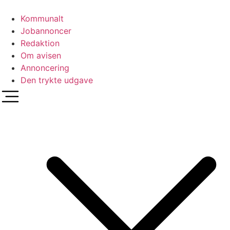
Videre
til
Kommunalt
indhold
Jobannoncer
Redaktion
Om avisen
Annoncering
Den trykte udgave