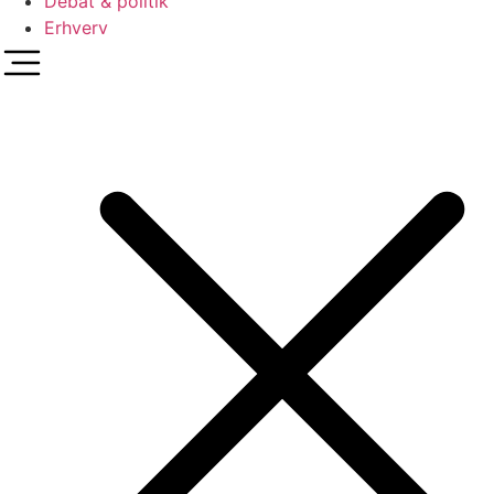
Debat & politik
Erhverv