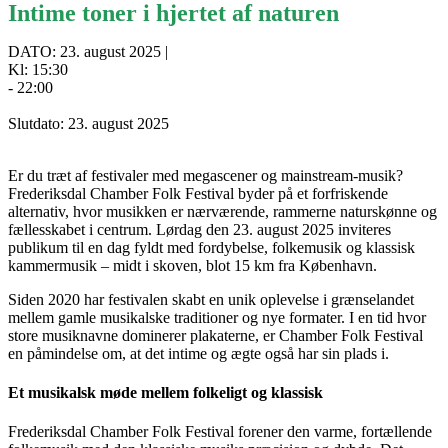
Intime toner i hjertet af naturen
DATO: 23. august 2025 |
Kl: 15:30
- 22:00
Slutdato: 23. august 2025
Er du træt af festivaler med megascener og mainstream-musik?
Frederiksdal Chamber Folk Festival byder på et forfriskende
alternativ, hvor musikken er nærværende, rammerne naturskønne og
fællesskabet i centrum. Lørdag den 23. august 2025 inviteres
publikum til en dag fyldt med fordybelse, folkemusik og klassisk
kammermusik – midt i skoven, blot 15 km fra København.
Siden 2020 har festivalen skabt en unik oplevelse i grænselandet
mellem gamle musikalske traditioner og nye formater. I en tid hvor
store musiknavne dominerer plakaterne, er Chamber Folk Festival
en påmindelse om, at det intime og ægte også har sin plads i.
Et musikalsk møde mellem folkeligt og klassisk
Frederiksdal Chamber Folk Festival forener den varme, fortællende