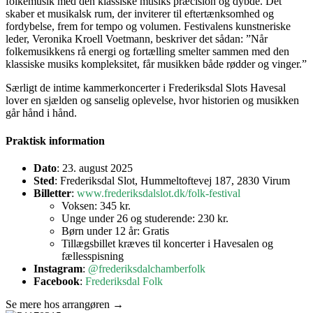
folkemusik med den klassiske musiks præcision og dybde. Det
skaber et musikalsk rum, der inviterer til eftertænksomhed og
fordybelse, frem for tempo og volumen. Festivalens kunstneriske
leder, Veronika Kroell Voetmann, beskriver det sådan: ”Når
folkemusikkens rå energi og fortælling smelter sammen med den
klassiske musiks kompleksitet, får musikken både rødder og vinger.”
Særligt de intime kammerkoncerter i Frederiksdal Slots Havesal
lover en sjælden og sanselig oplevelse, hvor historien og musikken
går hånd i hånd.
Praktisk information
Dato
: 23. august 2025
Sted
: Frederiksdal Slot, Hummeltoftevej 187, 2830 Virum
Billetter
:
www.frederiksdalslot.dk/folk-festival
Voksen: 345 kr.
Unge under 26 og studerende: 230 kr.
Børn under 12 år: Gratis
Tillægsbillet kræves til koncerter i Havesalen og
fællesspisning
Instagram
:
@frederiksdalchamberfolk
Facebook
:
Frederiksdal Folk
Se mere hos arrangøren →