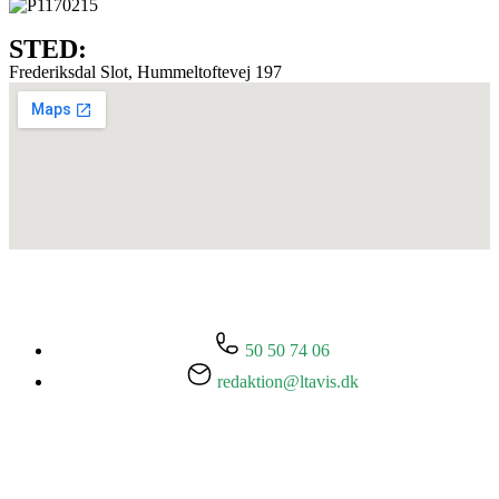
STED:
Frederiksdal Slot, Hummeltoftevej 197
50 50 74 06
redaktion@ltavis.dk