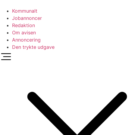
Videre
til
Kommunalt
indhold
Jobannoncer
Redaktion
Om avisen
Annoncering
Den trykte udgave