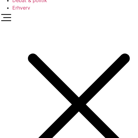
Debat & politik
Erhverv