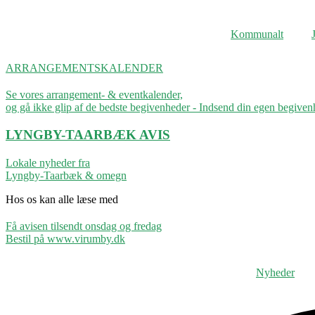
Videre
til
Kommunalt
indhold
ARRANGEMENTSKALENDER
Se vores arrangement- & eventkalender,
og gå ikke glip af de bedste begivenheder - Indsend din egen begive
LYNGBY-TAARBÆK
AVIS
Lokale nyheder fra
Lyngby-Taarbæk & omegn
Hos os kan alle læse med
Få avisen tilsendt onsdag og fredag
Bestil på www.virumby.dk
Nyheder