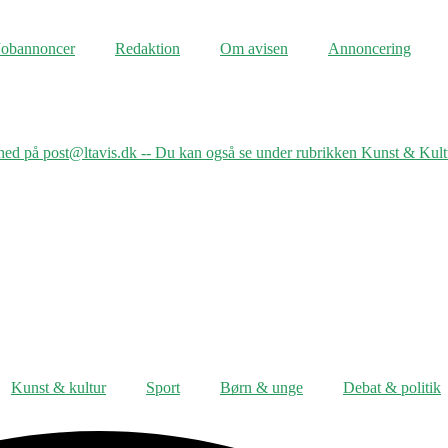
Jobannoncer
Redaktion
Om avisen
Annoncering
nhed på post@ltavis.dk -- Du kan også se under rubrikken Kunst & Kult
Kunst & kultur
Sport
Børn & unge
Debat & politik