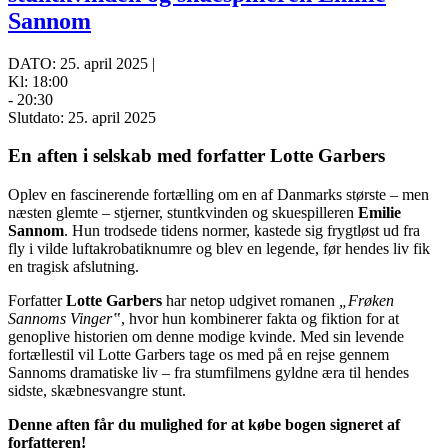
Sannom
DATO: 25. april 2025 |
Kl: 18:00
- 20:30
Slutdato: 25. april 2025
En aften i selskab med forfatter Lotte Garbers
Oplev en fascinerende fortælling om en af Danmarks største – men
næsten glemte – stjerner, stuntkvinden og skuespilleren
Emilie
Sannom
. Hun trodsede tidens normer, kastede sig frygtløst ud fra
fly i vilde luftakrobatiknumre og blev en legende, før hendes liv fik
en tragisk afslutning.
Forfatter
Lotte Garbers
har netop udgivet romanen
„Frøken
Sannoms Vinger‟
, hvor hun kombinerer fakta og fiktion for at
genoplive historien om denne modige kvinde. Med sin levende
fortællestil vil Lotte Garbers tage os med på en rejse gennem
Sannoms dramatiske liv – fra stumfilmens gyldne æra til hendes
sidste, skæbnesvangre stunt.
Denne aften får du mulighed for at købe bogen signeret af
forfatteren!