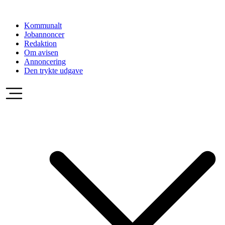
Videre
til
Kommunalt
indhold
Jobannoncer
Redaktion
Om avisen
Annoncering
Den trykte udgave