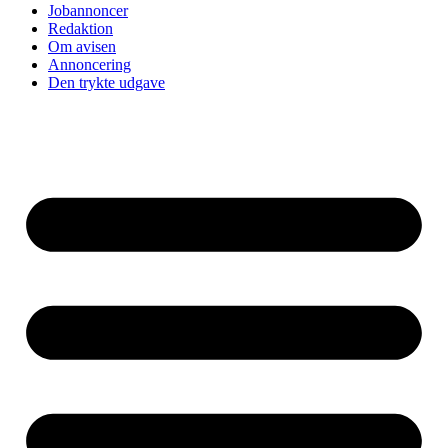
Jobannoncer
Redaktion
Om avisen
Annoncering
Den trykte udgave