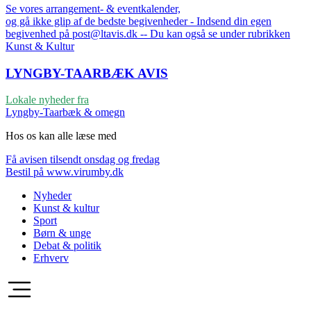
Se vores arrangement- & eventkalender,
og gå ikke glip af de bedste begivenheder - Indsend din egen
begivenhed på post@ltavis.dk -- Du kan også se under rubrikken
Kunst & Kultur
LYNGBY-TAARBÆK
AVIS
Lokale nyheder fra
Lyngby-Taarbæk & omegn
Hos os kan alle læse med
Få avisen tilsendt onsdag og fredag
Bestil på www.virumby.dk
Nyheder
Kunst & kultur
Sport
Børn & unge
Debat & politik
Erhverv