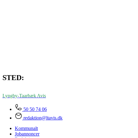
STED:
Lyngby-Taarbæk
Avis
50 50 74 06
redaktion@ltavis.dk
Kommunalt
Jobannoncer