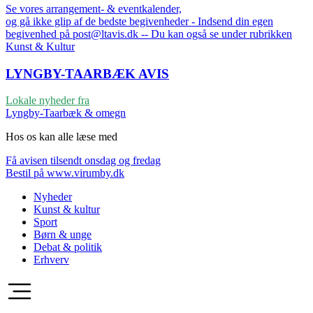
Se vores arrangement- & eventkalender,
og gå ikke glip af de bedste begivenheder - Indsend din egen
begivenhed på post@ltavis.dk -- Du kan også se under rubrikken
Kunst & Kultur
LYNGBY-TAARBÆK
AVIS
Lokale nyheder fra
Lyngby-Taarbæk & omegn
Hos os kan alle læse med
Få avisen tilsendt onsdag og fredag
Bestil på www.virumby.dk
Nyheder
Kunst & kultur
Sport
Børn & unge
Debat & politik
Erhverv