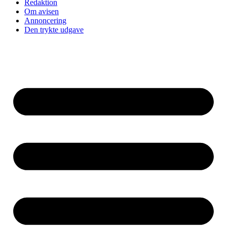
Redaktion
Om avisen
Annoncering
Den trykte udgave