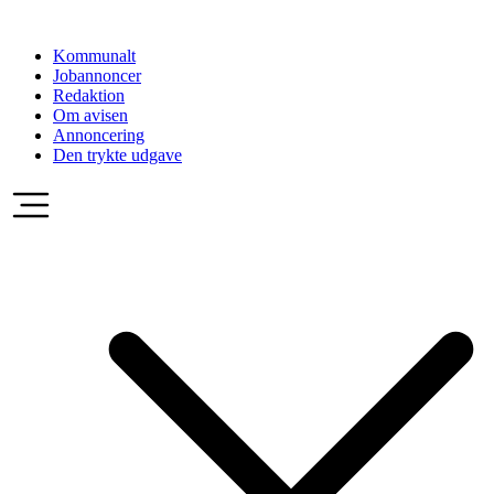
Videre
til
Kommunalt
indhold
Jobannoncer
Redaktion
Om avisen
Annoncering
Den trykte udgave