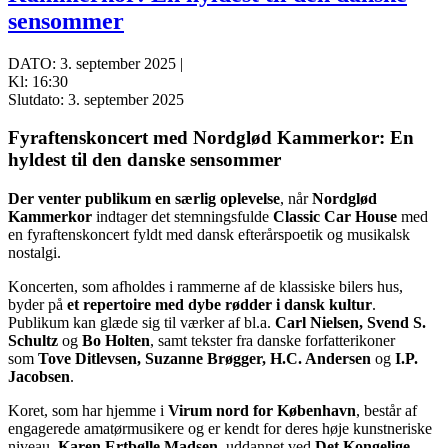
sensommer
DATO: 3. september 2025 |
Kl: 16:30
Slutdato: 3. september 2025
Fyraftenskoncert med Nordglød Kammerkor: En
hyldest til den danske sensommer
Der venter publikum en særlig oplevelse
, når
Nordglød
Kammerkor
indtager det stemningsfulde
Classic Car House
med
en fyraftenskoncert fyldt med dansk efterårspoetik og musikalsk
nostalgi.
Koncerten, som afholdes i rammerne af de klassiske bilers hus,
byder på
et repertoire med dybe rødder i dansk kultur
.
Publikum kan glæde sig til værker af bl.a.
Carl Nielsen, Svend S.
Schultz
og
Bo Holten
, samt tekster fra danske forfatterikoner
som
Tove Ditlevsen, Suzanne Brøgger, H.C. Andersen
og
I.P.
Jacobsen
.
Koret, som har hjemme i
Virum nord for København
, består af
engagerede amatørmusikere og er kendt for deres høje kunstneriske
niveau.
Karen Ertbølle Madsen
, uddannet ved
Det Kongelige