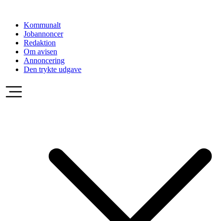
Videre
til
Kommunalt
indhold
Jobannoncer
Redaktion
Om avisen
Annoncering
Den trykte udgave