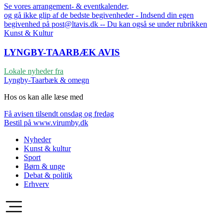
Se vores arrangement- & eventkalender,
og gå ikke glip af de bedste begivenheder - Indsend din egen
begivenhed på post@ltavis.dk -- Du kan også se under rubrikken
Kunst & Kultur
LYNGBY-TAARBÆK
AVIS
Lokale nyheder fra
Lyngby-Taarbæk & omegn
Hos os kan alle læse med
Få avisen tilsendt onsdag og fredag
Bestil på www.virumby.dk
Nyheder
Kunst & kultur
Sport
Børn & unge
Debat & politik
Erhverv