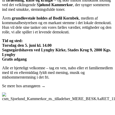
til
fællessang
,
kaffe og kringle
– og ikke mindst musikalsk indslag
ved det velklingende
Sjølund Kammerkor
, der synger sommeren
ind med smukke, stemningsfulde toner.
Årets
grundlovstale holdes af Bodil Kornbek
, medlem af
kommunalbestyrelsen og en markant stemme i det lokale demokrati.
Hun vil dele sine tanker om vores fælles værdier, rettigheder og den
rolle, vi alle spiller i et levende demokrati.
Tid og sted:
Torsdag den 5. juni kl. 14.00
Sognegårdshaven ved Lyngby Kirke, Stades Krog 9, 2800 Kgs.
Lyngby
Gratis adgang
Alle er hjerteligt velkomne – tag en ven, nabo eller et familiemedlem
med til en eftermiddag fyldt med mening, musik og
midsommerstemning i det fri.
Se mere hos arrangøren →