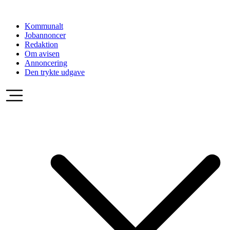
Videre
til
Kommunalt
indhold
Jobannoncer
Redaktion
Om avisen
Annoncering
Den trykte udgave