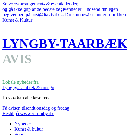
Se vores arrangement- & eventkalender,
og gå ikke glip af de bedste begivenheder - Indsend din egen
begivenhed på post@ltavis.dk -- Du kan også se under rubrikken
Kunst & Kultur
LYNGBY-TAARBÆK
AVIS
Lokale nyheder fra
Lyngby-Taarbæk & omegn
Hos os kan alle læse med
Få avisen tilsendt onsdag og fredag
Bestil på www.virumby.dk
Nyheder
Kunst & kultur
Sport