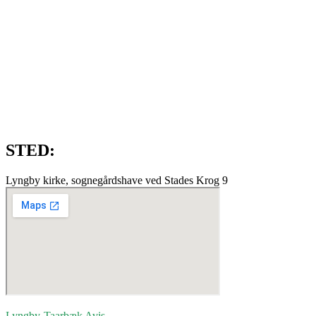
STED:
Lyngby kirke, sognegårdshave ved Stades Krog 9
Lyngby-Taarbæk
Avis