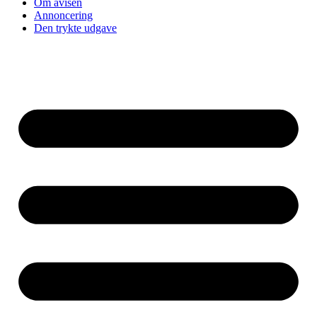
Om avisen
Annoncering
Den trykte udgave