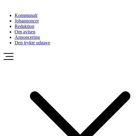
Videre
til
Kommunalt
indhold
Jobannoncer
Redaktion
Om avisen
Annoncering
Den trykte udgave