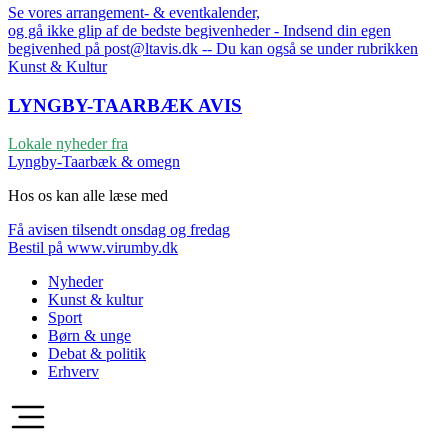
Se vores arrangement- & eventkalender,
og gå ikke glip af de bedste begivenheder - Indsend din egen
begivenhed på post@ltavis.dk -- Du kan også se under rubrikken
Kunst & Kultur
LYNGBY-TAARBÆK
AVIS
Lokale nyheder fra
Lyngby-Taarbæk & omegn
Hos os kan alle læse med
Få avisen tilsendt onsdag og fredag
Bestil på www.virumby.dk
Nyheder
Kunst & kultur
Sport
Børn & unge
Debat & politik
Erhverv